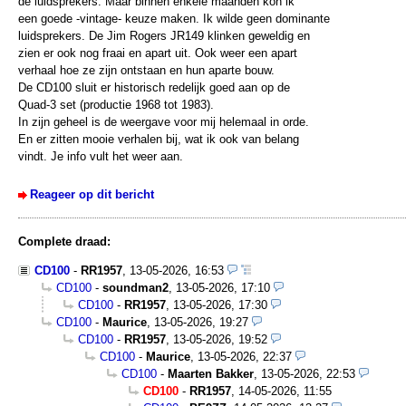
de luidsprekers. Maar binnen enkele maanden kon ik
een goede -vintage- keuze maken. Ik wilde geen dominante
luidsprekers. De Jim Rogers JR149 klinken geweldig en
zien er ook nog fraai en apart uit. Ook weer een apart
verhaal hoe ze zijn ontstaan en hun aparte bouw.
De CD100 sluit er historisch redelijk goed aan op de
Quad-3 set (productie 1968 tot 1983).
In zijn geheel is de weergave voor mij helemaal in orde.
En er zitten mooie verhalen bij, wat ik ook van belang
vindt. Je info vult het weer aan.
Reageer op dit bericht
Complete draad:
CD100
-
RR1957
,
13-05-2026, 16:53
CD100
-
soundman2
,
13-05-2026, 17:10
CD100
-
RR1957
,
13-05-2026, 17:30
CD100
-
Maurice
,
13-05-2026, 19:27
CD100
-
RR1957
,
13-05-2026, 19:52
CD100
-
Maurice
,
13-05-2026, 22:37
CD100
-
Maarten Bakker
,
13-05-2026, 22:53
CD100
-
RR1957
,
14-05-2026, 11:55