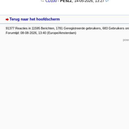
CD100
-
PE9ZZ
,
14-05-2026, 13:27
Terug naar het hoofdscherm
91377 Reacties in 11595 Berichten, 1781 Geregistreerde gebruikers, 683 Gebruikers on
Forumtijd: 08-08-2026, 13:40 (Europe/Amsterdam)
powe