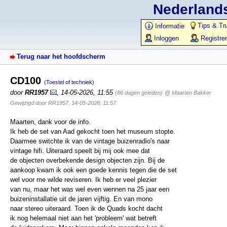
Nederlands
Tips & Tr
Informatie
Inloggen
Registre
Terug naar het hoofdscherm
CD100
(Toestel of techniek)
door
RR1957
,
14-05-2026, 11:55
(86 dagen geleden)
@ Maarten Bakker
Gewijzigd door RR1957, 14-05-2026, 11:57
Maarten, dank voor de info.
Ik heb de set van Aad gekocht toen het museum stopte.
Daarmee switchte ik van de vintage buizenradio's naar
vintage hifi. Uiteraard speelt bij mij ook mee dat
de objecten overbekende design objecten zijn. Bij de
aankoop kwam ik ook een goede kennis tegen die de set
wel voor me wilde reviseren. Ik heb er veel plezier
van nu, maar het was wel even wennen na 25 jaar een
buizeninstallatie uit de jaren vijftig. En van mono
naar stereo uiteraard. Toen ik de Quads kocht dacht
ik nog helemaal niet aan het 'probleem' wat betreft