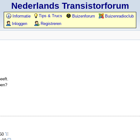
Nederlands Transistorforum
Tips & Trucs
Informatie
Buizenforum
Buizenradioclub
Inloggen
Registreren
eeft.
pen?
:50