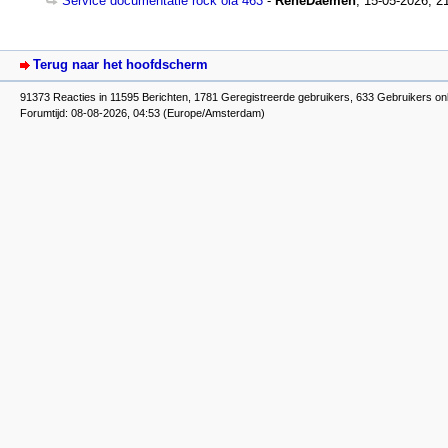
Service documentatie rock ola 463
-
RenéDaemen
,
15-05-2026, 2
Terug naar het hoofdscherm
91373 Reacties in 11595 Berichten, 1781 Geregistreerde gebruikers, 633 Gebruikers onl
Forumtijd: 08-08-2026, 04:53 (Europe/Amsterdam)