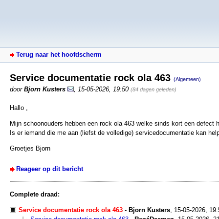
Terug naar het hoofdscherm
Service documentatie rock ola 463
(Algemeen)
door
Bjorn Kusters
,
15-05-2026, 19:50
(84 dagen geleden)
Hallo ,
Mijn schoonouders hebben een rock ola 463 welke sinds kort een defect h
Is er iemand die me aan (liefst de volledige) servicedocumentatie kan hel
Groetjes Bjorn
Reageer op dit bericht
Complete draad:
Service documentatie rock ola 463
-
Bjorn Kusters
,
15-05-2026, 19