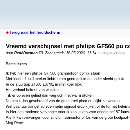
Terug naar het hoofdscherm
Vreemd verschijnsel met philips GF560 pu 
door
RenéDaemen
,
Zaanstreek
,
16-05-2026, 13:34
(85 dagen geleden)
Beste lezers
Ik heb hier een philips GF 560 grammofoon combi staan
Met klacht 1 luidspreker lichte brom geen geluid de ander slecht geluid
In de stuurtrap zit AC 187/01 in met koel blok
Het verhaal bekent van whiskers
Tik er op even geluid dan weg ook met warm stoken
Nu heb ik los geschroefd van de grote koel plaat en blijkt ze werken
Wel paar uur aangehad even radio signaal erop kijken of de tor het helem
Is hier een moderne vervanger voor ik kan kijken voor andere ac187 kans
Als ik kan vervangen door silicium transistor of los van de grote koelpa
Mvg René