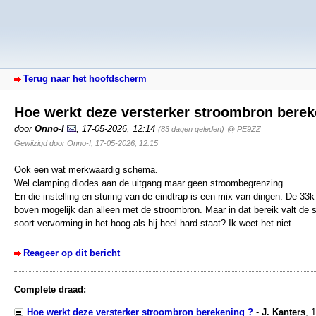
Terug naar het hoofdscherm
Hoe werkt deze versterker stroombron bere
door
Onno-I
,
17-05-2026, 12:14
(83 dagen geleden)
@ PE9ZZ
Gewijzigd door Onno-I, 17-05-2026, 12:15
Ook een wat merkwaardig schema.
Wel clamping diodes aan de uitgang maar geen stroombegrenzing.
En die instelling en sturing van de eindtrap is een mix van dingen. De 33
boven mogelijk dan alleen met de stroombron. Maar in dat bereik valt de s
soort vervorming in het hoog als hij heel hard staat? Ik weet het niet.
Reageer op dit bericht
Complete draad:
Hoe werkt deze versterker stroombron berekening ?
-
J. Kanters
,
1