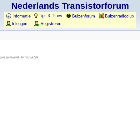
Nederlands Transistorforum
Tips & Trucs
Informatie
Buizenforum
Buizenradioclub
Inloggen
Registreren
gen geleden)
@ henkk56