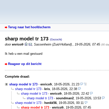
Terug naar het hoofdscherm
sharp model tr 173
(Gezocht)
door
enricofr
,
Sassenheim (Zuid-Holland).
,
19-05-2026, 07:45
(80 da
Ik heb u een mail gestuurd
Reageer op dit bericht
Complete draad:
sharp model tr 173
-
enricofr
,
18-05-2026, 21:23
sharp model tr 173
-
kris
,
18-05-2026, 22:38
sharp model tr 173
-
enricofr
,
18-05-2026, 22:42
sharp model tr 173
-
soundman2
,
19-05-2026, 13:53
sharp model tr 173
-
henkk56
,
19-05-2026, 00:11
sharp model tr 173
-
enricofr
,
19-05-2026, 07:45