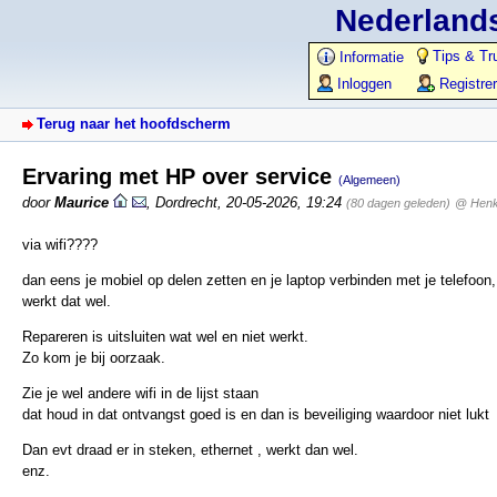
Nederlands
Tips & Tr
Informatie
Inloggen
Registre
Terug naar het hoofdscherm
Ervaring met HP over service
(Algemeen)
door
Maurice
,
Dordrecht
,
20-05-2026, 19:24
(80 dagen geleden)
@ Henk 
via wifi????
dan eens je mobiel op delen zetten en je laptop verbinden met je telefoon,
werkt dat wel.
Repareren is uitsluiten wat wel en niet werkt.
Zo kom je bij oorzaak.
Zie je wel andere wifi in de lijst staan
dat houd in dat ontvangst goed is en dan is beveiliging waardoor niet lukt
Dan evt draad er in steken, ethernet , werkt dan wel.
enz.