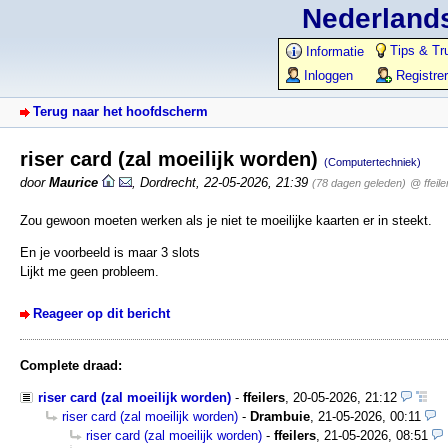
Nederlands
Tips & Tr
Informatie
Inloggen
Registre
Terug naar het hoofdscherm
riser card (zal moeilijk worden)
(Computertechniek)
door
Maurice
,
Dordrecht
,
22-05-2026, 21:39
(78 dagen geleden)
@ ffeile
Zou gewoon moeten werken als je niet te moeilijke kaarten er in steekt.
En je voorbeeld is maar 3 slots
Lijkt me geen probleem.
Reageer op dit bericht
Complete draad:
riser card (zal moeilijk worden)
-
ffeilers
,
20-05-2026, 21:12
riser card (zal moeilijk worden)
-
Drambuie
,
21-05-2026, 00:11
riser card (zal moeilijk worden)
-
ffeilers
,
21-05-2026, 08:51