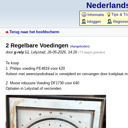
Nederlands
Tips & Tr
Informatie
Inloggen
Registre
Terug naar het hoofdscherm
2 Regelbare Voedingen
(Aangeboden)
door
g-rely
,
Lelystad
,
26-05-2026, 14:26
(73 dagen geleden)
Te koop
1. Philips voeding PE4819 voor €20
Asbest met weerstandsdraad is verwijderd en vervangen door koelplaat m
2. Mooie robuuste Voeding DF1730 voor €40
Ophalen in Lelystad of verzenden.