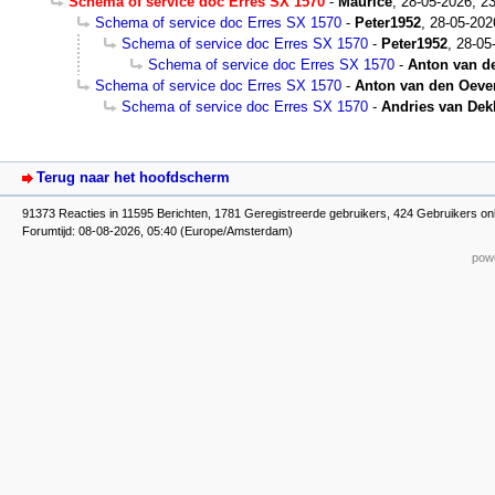
Schema of service doc Erres SX 1570
-
Maurice
,
28-05-2026, 2
Schema of service doc Erres SX 1570
-
Peter1952
,
28-05-202
Schema of service doc Erres SX 1570
-
Peter1952
,
28-05
Schema of service doc Erres SX 1570
-
Anton van d
Schema of service doc Erres SX 1570
-
Anton van den Oeve
Schema of service doc Erres SX 1570
-
Andries van Dek
Terug naar het hoofdscherm
91373 Reacties in 11595 Berichten, 1781 Geregistreerde gebruikers, 424 Gebruikers onl
Forumtijd: 08-08-2026, 05:40 (Europe/Amsterdam)
powe