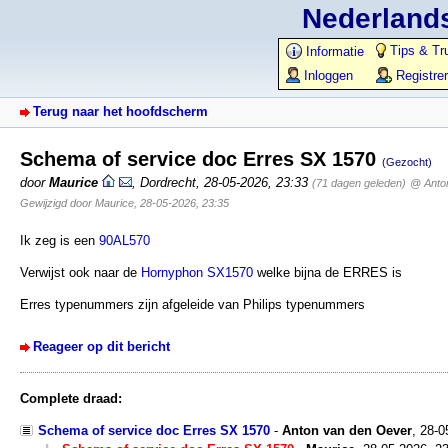
Nederlands
Tips & Tr
Informatie
Inloggen
Registre
Terug naar het hoofdscherm
Schema of service doc Erres SX 1570
(Gezocht)
door
Maurice
,
Dordrecht
,
28-05-2026, 23:33
(71 dagen geleden)
@ Anto
Gewijzigd door Maurice, 28-05-2026, 23:35
Ik zeg is een
90AL570
Verwijst ook naar de
Hornyphon SX1570
welke bijna de ERRES is
Erres typenummers zijn afgeleide van Philips typenummers
Reageer op dit bericht
Complete draad:
Schema of service doc Erres SX 1570
-
Anton van den Oever
,
28-0