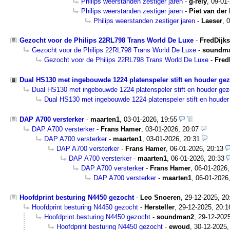
Philips weerstanden zestiger jaren
-
g-rely
,
09-01-
Philips weerstanden zestiger jaren
-
Piet van der
Philips weerstanden zestiger jaren
-
Laeser
,
0
Gezocht voor de Philips 22RL798 Trans World De Luxe
-
FredDijk
Gezocht voor de Philips 22RL798 Trans World De Luxe
-
soundm
Gezocht voor de Philips 22RL798 Trans World De Luxe
-
Fred
Dual HS130 met ingebouwde 1224 platenspeler stift en houder ge
Dual HS130 met ingebouwde 1224 platenspeler stift en houder ge
Dual HS130 met ingebouwde 1224 platenspeler stift en houde
DAP A700 versterker
-
maarten1
,
03-01-2026, 19:55
DAP A700 versterker
-
Frans Hamer
,
03-01-2026, 20:07
DAP A700 versterker
-
maarten1
,
03-01-2026, 20:31
DAP A700 versterker
-
Frans Hamer
,
06-01-2026, 20:13
DAP A700 versterker
-
maarten1
,
06-01-2026, 20:33
DAP A700 versterker
-
Frans Hamer
,
06-01-2026,
DAP A700 versterker
-
maarten1
,
06-01-2026
Hoofdprint besturing N4450 gezocht
-
Leo Snoeren
,
29-12-2025, 2
Hoofdprint besturing N4450 gezocht
-
Hersteller
,
29-12-2025, 20:1
Hoofdprint besturing N4450 gezocht
-
soundman2
,
29-12-2025
Hoofdprint besturing N4450 gezocht
-
ewoud
,
30-12-2025,