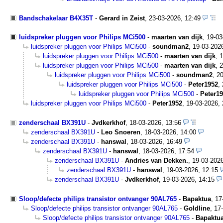
Bandschakelaar B4X35T
-
Gerard in Zeist
,
23-03-2026, 12:49
luidspreker pluggen voor Philips MCi500
-
maarten van dijk
,
19-03
luidspreker pluggen voor Philips MCi500
-
soundman2
,
19-03-202
luidspreker pluggen voor Philips MCi500
-
maarten van dijk
,
1
luidspreker pluggen voor Philips MCi500
-
maarten van dijk
,
2
luidspreker pluggen voor Philips MCi500
-
soundman2
,
20
luidspreker pluggen voor Philips MCi500
-
Peter1952
,
luidspreker pluggen voor Philips MCi500
-
Peter1
luidspreker pluggen voor Philips MCi500
-
Peter1952
,
19-03-2026, 
zenderschaal BX391U
-
Jvdkerkhof
,
18-03-2026, 13:56
zenderschaal BX391U
-
Leo Snoeren
,
18-03-2026, 14:00
zenderschaal BX391U
-
hanswal
,
18-03-2026, 16:49
zenderschaal BX391U
-
hanswal
,
18-03-2026, 17:54
zenderschaal BX391U
-
Andries van Dekken.
,
19-03-2026
zenderschaal BX391U
-
hanswal
,
19-03-2026, 12:15
zenderschaal BX391U
-
Jvdkerkhof
,
19-03-2026, 14:15
Sloop/defecte philips transistor ontvanger 90AL765
-
Bapaktua
,
17
Sloop/defecte philips transistor ontvanger 90AL765
-
Goldline
,
17
Sloop/defecte philips transistor ontvanger 90AL765
-
Bapaktu