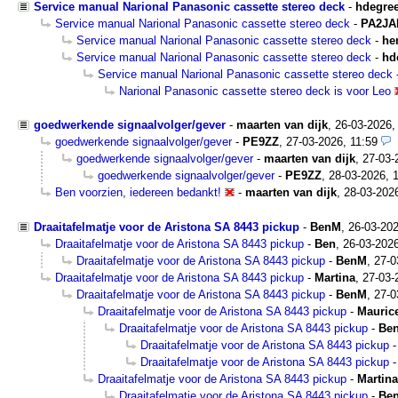
Service manual Narional Panasonic cassette stereo deck
-
hdegre
Service manual Narional Panasonic cassette stereo deck
-
PA2JA
Service manual Narional Panasonic cassette stereo deck
-
he
Service manual Narional Panasonic cassette stereo deck
-
hd
Service manual Narional Panasonic cassette stereo deck
Narional Panasonic cassette stereo deck is voor Leo
goedwerkende signaalvolger/gever
-
maarten van dijk
,
26-03-2026,
goedwerkende signaalvolger/gever
-
PE9ZZ
,
27-03-2026, 11:59
goedwerkende signaalvolger/gever
-
maarten van dijk
,
27-03-
goedwerkende signaalvolger/gever
-
PE9ZZ
,
28-03-2026, 
Ben voorzien, iedereen bedankt!
-
maarten van dijk
,
28-03-202
Draaitafelmatje voor de Aristona SA 8443 pickup
-
BenM
,
26-03-20
Draaitafelmatje voor de Aristona SA 8443 pickup
-
Ben
,
26-03-2026
Draaitafelmatje voor de Aristona SA 8443 pickup
-
BenM
,
27-0
Draaitafelmatje voor de Aristona SA 8443 pickup
-
Martina
,
27-03-
Draaitafelmatje voor de Aristona SA 8443 pickup
-
BenM
,
27-0
Draaitafelmatje voor de Aristona SA 8443 pickup
-
Mauric
Draaitafelmatje voor de Aristona SA 8443 pickup
-
Be
Draaitafelmatje voor de Aristona SA 8443 pickup
Draaitafelmatje voor de Aristona SA 8443 pickup
Draaitafelmatje voor de Aristona SA 8443 pickup
-
Martina
Draaitafelmatje voor de Aristona SA 8443 pickup
-
Be