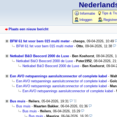
Nederlands
Tips & Tr
Informatie
Inloggen
Registre
Plaats een nieuw bericht
BFW 61 fet voor bem 015 multi meter
-
cheops
,
09-04-2026, 10:49
BFW 61 fet voor bem 015 multi meter
-
Otto
,
09-04-2026, 11:38
Netkabel B&O Beocord 2000 de Luxe
-
Ben Koehorst
,
08-04-2026, 
Netkabel B&O Beocord 2000 de Luxe
-
Peter1952
,
08-04-2026, 21
Netkabel B&O Beocord 2000 de Luxe
-
Ben Koehorst
,
09-04-
Een AVO netspannings aansluitconnector of complete kabel
-
Wal
Een AVO netspannings aansluitconnector of complete kabel
-
Gold
Een AVO netspannings aansluitconnector of complete kabel
-
Man
Een AVO netspannings aansluitconnector of complete kabel
-
Bus muis
-
ffeilers
,
05-04-2026, 19:31
Bus muis
-
Maarten Bakker
,
06-04-2026, 01:36
Bus muis
-
ffeilers
,
06-04-2026, 15:29
Bus muis
-
Maurice
,
06-04-2026, 16:20