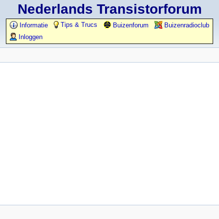
Nederlands Transistorforum
Tips & Trucs
Informatie
Buizenforum
Buizenradioclub
Inloggen