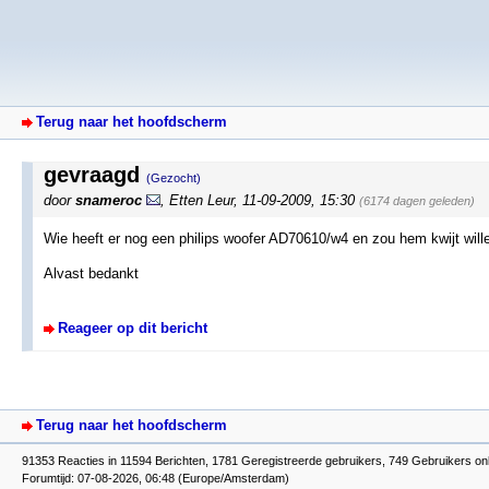
Terug naar het hoofdscherm
gevraagd
(Gezocht)
door
snameroc
,
Etten Leur
,
11-09-2009, 15:30
(6174 dagen geleden)
Wie heeft er nog een philips woofer AD70610/w4 en zou hem kwijt will
Alvast bedankt
Reageer op dit bericht
Terug naar het hoofdscherm
91353 Reacties in 11594 Berichten, 1781 Geregistreerde gebruikers, 749 Gebruikers onl
Forumtijd: 07-08-2026, 06:48 (Europe/Amsterdam)