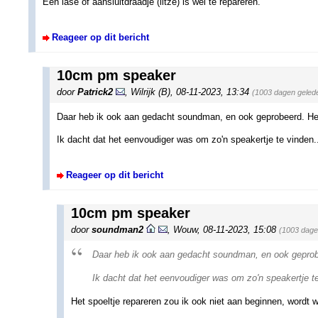
Een lase of aansluitdraadje (litze) is wel te repareren.
Reageer op dit bericht
10cm pm speaker
door
Patrick2
,
Wilrijk (B)
,
08-11-2023, 13:34
(1003 dagen geled
Daar heb ik ook aan gedacht soundman, en ook geprobeerd. Het i
Ik dacht dat het eenvoudiger was om zo'n speakertje te vinden.
Reageer op dit bericht
10cm pm speaker
door
soundman2
,
Wouw
,
08-11-2023, 15:08
(1003 dage
Daar heb ik ook aan gedacht soundman, en ook geprobeer
Ik dacht dat het eenvoudiger was om zo'n speakertje te
Het spoeltje repareren zou ik ook niet aan beginnen, wordt 