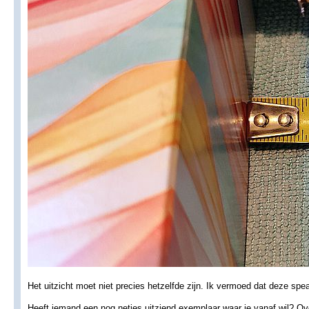
Het uitzicht moet niet precies hetzelfde zijn. Ik vermoed dat deze spe
Heeft iemand een nog netjes uitziend exemplaar waar ie vanaf wil? Ov