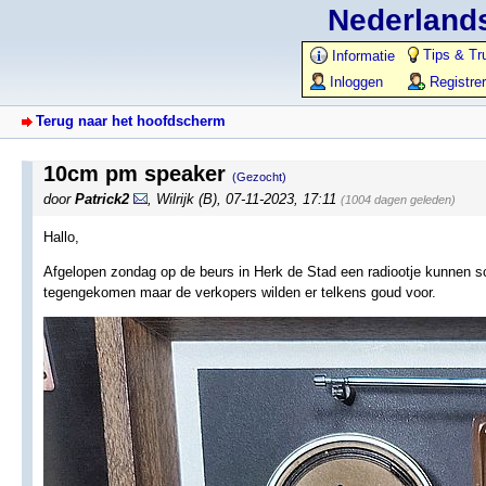
Nederlands
Tips & Tr
Informatie
Inloggen
Registre
Terug naar het hoofdscherm
10cm pm speaker
(Gezocht)
door
Patrick2
,
Wilrijk (B)
,
07-11-2023, 17:11
(1004 dagen geleden)
Hallo,
Afgelopen zondag op de beurs in Herk de Stad een radiootje kunnen sco
tegengekomen maar de verkopers wilden er telkens goud voor.