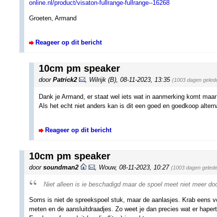
online.nl/product/visaton-fullrange-fullrange--16268
Groeten, Armand
Reageer op dit bericht
10cm pm speaker
door
Patrick2
,
Wilrijk (B)
,
08-11-2023, 13:35
(1003 dagen geled
Dank je Armand, er staat wel iets wat in aanmerking komt maar
Als het echt niet anders kan is dit een goed en goedkoop altern
Reageer op dit bericht
10cm pm speaker
door
soundman2
,
Wouw
,
08-11-2023, 10:27
(1003 dagen geled
Niet alleen is ie beschadigd maar de spoel meet niet meer doo
Soms is niet de spreekspoel stuk, maar de aanlasjes. Krab eens vo
meten en de aansluitdraadjes. Zo weet je dan precies wat er hapert