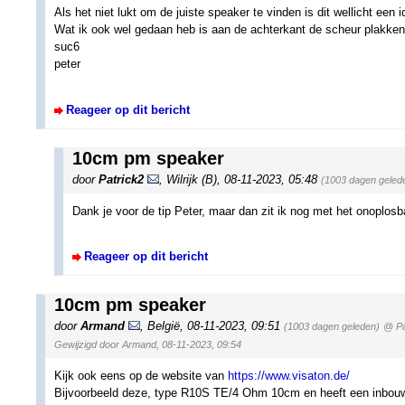
Als het niet lukt om de juiste speaker te vinden is dit wellicht een 
Wat ik ook wel gedaan heb is aan de achterkant de scheur plakken 
suc6
peter
Reageer op dit bericht
10cm pm speaker
door
Patrick2
,
Wilrijk (B)
,
08-11-2023, 05:48
(1003 dagen geled
Dank je voor de tip Peter, maar dan zit ik nog met het onoplos
Reageer op dit bericht
10cm pm speaker
door
Armand
,
België
,
08-11-2023, 09:51
(1003 dagen geleden)
@ Pa
Gewijzigd door Armand, 08-11-2023, 09:54
Kijk ook eens op de website van
https://www.visaton.de/
Bijvoorbeeld deze, type R10S TE/4 Ohm 10cm en heeft een inbouw