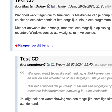
Test CD
door
Maarten Bakker
,
Haarlem/Delft
,
29-02-2024, 21:28
(889 
Wat goed werkt tegen die foutmelding, is Mekkervee van je computer
en niet op een advertentie of iets dergelijks. Als je een programma
Niet het antwoord dat je vraagt, maar wel een mogelijke oplossing.
recentere Windowsversies aanwezig is, ruim voldoende.
Reageer op dit bericht
Test CD
door
soundman2
,
Wouw
,
29-02-2024, 21:40
(889 dagen gel
Wat goed werkt tegen die foutmelding, is Mekkervee van je
en niet op een advertentie of iets dergelijks. Als je een 
Niet het antwoord dat je vraagt, maar wel een mogelijke op
recentere Windowsversies aanwezig is, ruim voldoende.
Je krijgt ook een waarschuwing van een mogelijke onveilige site, a
aan de hand.