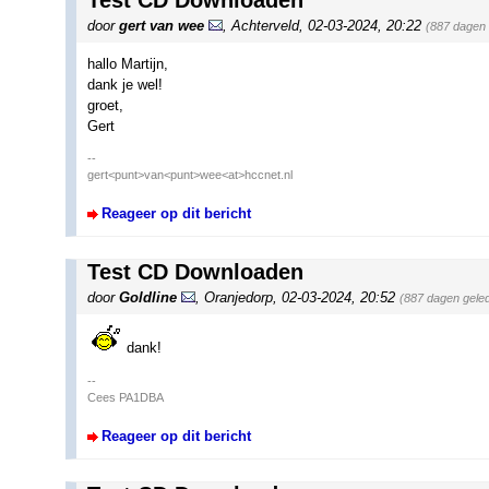
Test CD Downloaden
door
gert van wee
,
Achterveld
,
02-03-2024, 20:22
(887 dagen 
hallo Martijn,
dank je wel!
groet,
Gert
--
gert<punt>van<punt>wee<at>hccnet.nl
Reageer op dit bericht
Test CD Downloaden
door
Goldline
,
Oranjedorp
,
02-03-2024, 20:52
(887 dagen gele
dank!
--
Cees PA1DBA
Reageer op dit bericht