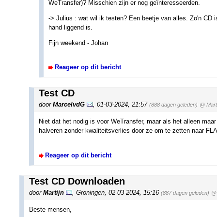
WeTransfer)? Misschien zijn er nog geïnteresseerden.
-> Julius : wat wil ik testen? Een beetje van alles. Zo'n CD 
hand liggend is.
Fijn weekend - Johan
Reageer op dit bericht
Test CD
door
MarcelvdG
,
01-03-2024, 21:57
(888 dagen geleden)
@ Marti
Niet dat het nodig is voor WeTransfer, maar als het alleen maa
halveren zonder kwaliteitsverlies door ze om te zetten naar F
Reageer op dit bericht
Test CD Downloaden
door
Martijn
,
Groningen
,
02-03-2024, 15:16
(887 dagen geleden)
@
Beste mensen,