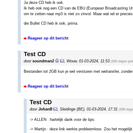
Ja deze CD heb ik ook.
Ik heb ook nog een CD van de EBU (European Broadcasting Un
om te zetten naar mp3 is niet zo zinvol. Maar wat wil er precie
die Bullet CD heb ik ook, prima.
Reageer op dit bericht
Test CD
door
soundman2
,
Wouw
,
01-03-2024, 11:53
(889 dagen gel
Bestanden tot 2GB kun je wel versturen met wetransfer, zonder 
Reageer op dit bericht
Test CD
door
JohanB
,
Sleidinge (BE)
,
01-03-2024, 17:31
(888 dage
-> ALLEN : hartelijk dank voor de tips.
-> Martijn : deze link werkte probleemloos. Zou het mogelijk