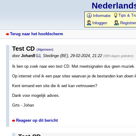
Nederlands
Tips & Tr
Informatie
Inloggen
Registre
Terug naar het hoofdscherm
Test CD
(Algemeen)
door
JohanB
,
Sleidinge (BE)
,
29-02-2024, 21:22
(889 dagen geleden)
Ik ben op zoek naar een test CD. Met meetsignalen dus geen muziek
Op internet vind ik een paar sites waarvan je de bestanden kan
down 
Kent iemand een site die ik wel kan vertrouwen?
Dank voor mogelijk advies.
Grts - Johan
Reageer op dit bericht