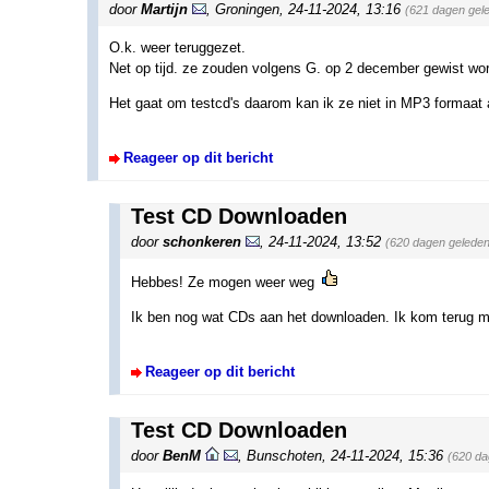
door
Martijn
,
Groningen
,
24-11-2024, 13:16
(621 dagen gel
O.k. weer teruggezet.
Net op tijd. ze zouden volgens G. op 2 december gewist wo
Het gaat om testcd's daarom kan ik ze niet in MP3 formaat 
Reageer op dit bericht
Test CD Downloaden
door
schonkeren
,
24-11-2024, 13:52
(620 dagen geleden
Hebbes! Ze mogen weer weg
Ik ben nog wat CDs aan het downloaden. Ik kom terug me
Reageer op dit bericht
Test CD Downloaden
door
BenM
,
Bunschoten
,
24-11-2024, 15:36
(620 da