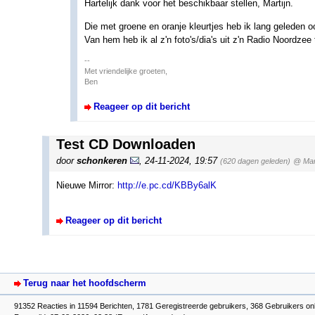
Hartelijk dank voor het beschikbaar stellen, Martijn.
Die met groene en oranje kleurtjes heb ik lang geleden 
Van hem heb ik al z'n foto's/dia's uit z'n Radio Noordzee 
--
Met vriendelijke groeten,
Ben
Reageer op dit bericht
Test CD Downloaden
door
schonkeren
,
24-11-2024, 19:57
(620 dagen geleden)
@ Mart
Nieuwe Mirror:
http://e.pc.cd/KBBy6alK
Reageer op dit bericht
Terug naar het hoofdscherm
91352 Reacties in 11594 Berichten, 1781 Geregistreerde gebruikers, 368 Gebruikers onl