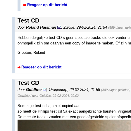
Reageer op dit bericht
Test CD
door
Roland Huisman
,
Zwolle
,
29-02-2024, 21:54
(889 dagen gel
Hebben dergelijke test CD-s geen speciale tracks die ook verder ui
onmogelijk zijn om daarvan een copy of image te maken. Of zijn he
Groeten, Roland
Reageer op dit bericht
Test CD
door
Goldline
,
Oranjedorp
,
29-02-2024, 21:58
(889 dagen geleden)
Gewijzigd door Goldline, 29-02-2024, 22:02
Sommige test cd zijn niet copierbaar.
zo heeft de Philips test cd 5a exact aangebrachte barsten, vinger
De meeste tracks zouden met een goed afgestelde speler afspeelbaa