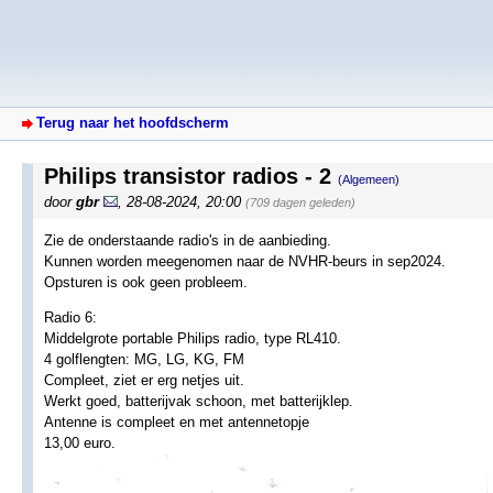
Terug naar het hoofdscherm
Philips transistor radios - 2
(Algemeen)
door
gbr
,
28-08-2024, 20:00
(709 dagen geleden)
Zie de onderstaande radio's in de aanbieding.
Kunnen worden meegenomen naar de NVHR-beurs in sep2024.
Opsturen is ook geen probleem.
Radio 6:
Middelgrote portable Philips radio, type RL410.
4 golflengten: MG, LG, KG, FM
Compleet, ziet er erg netjes uit.
Werkt goed, batterijvak schoon, met batterijklep.
Antenne is compleet en met antennetopje
13,00 euro.