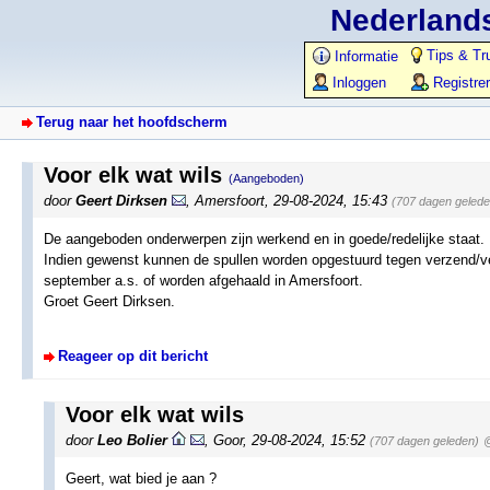
Nederlands
Tips & Tr
Informatie
Inloggen
Registre
Terug naar het hoofdscherm
Voor elk wat wils
(Aangeboden)
door
Geert Dirksen
,
Amersfoort
,
29-08-2024, 15:43
(707 dagen gelede
De aangeboden onderwerpen zijn werkend en in goede/redelijke staat.
Indien gewenst kunnen de spullen worden opgestuurd tegen verzend/
september a.s. of worden afgehaald in Amersfoort.
Groet Geert Dirksen.
Reageer op dit bericht
Voor elk wat wils
door
Leo Bolier
,
Goor
,
29-08-2024, 15:52
(707 dagen geleden)
@
Geert, wat bied je aan ?