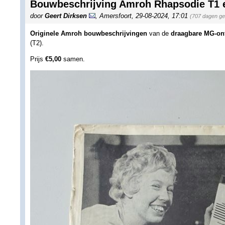
Bouwbeschrijving Amroh Rhapsodie T1 
door
Geert Dirksen
,
Amersfoort
,
29-08-2024, 17:01
(707 dagen ge
Originele Amroh bouwbeschrijvingen
van de
draagbare MG-on
(T2).
Prijs
€5,00
samen.