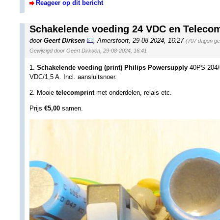
Reageer op dit bericht
Schakelende voeding 24 VDC en Telecom
door
Geert Dirksen
,
Amersfoort
,
29-08-2024, 16:27
(707 dagen ge
Gewijzigd door Geert Dirksen, 29-08-2024, 16:41
1.
Schakelende voeding (print) Philips Powersupply
40PS 204/0
VDC/1,5 A. Incl. aansluitsnoer.
2. Mooie
telecomprint
met onderdelen, relais etc.
Prijs
€5,00
samen.