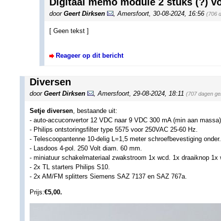
Digitaal memo module 2 stuks (?) vo
door
Geert Dirksen
,
Amersfoort
,
30-08-2024, 16:56
(706 
[ Geen tekst ]
Reageer op dit bericht
Diversen
door
Geert Dirksen
,
Amersfoort
,
29-08-2024, 18:11
(707 dagen ge
Setje diversen
, bestaande uit:
- auto-accuconvertor 12 VDC naar 9 VDC 300 mA (min aan massa)
- Philips ontstoringsfilter type 5575 voor 250VAC 25-60 Hz.
- Telescoopantenne 10-delig L=1,5 meter schroefbevestiging onder.
- Lasdoos 4-pol. 250 Volt diam. 60 mm.
- miniatuur schakelmateriaal zwakstroom 1x wcd. 1x draaiknop 1x 
- 2x TL starters Philips S10.
- 2x AM/FM splitters Siemens SAZ 7137 en SAZ 767a.
Prijs:
€5,00.