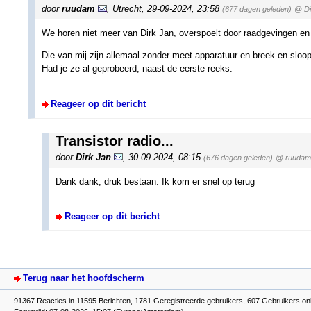
door
ruudam
,
Utrecht
,
29-09-2024, 23:58
(677 dagen geleden)
@ Di
We horen niet meer van Dirk Jan, overspoelt door raadgevingen en 
Die van mij zijn allemaal zonder meet apparatuur en breek en sloo
Had je ze al geprobeerd, naast de eerste reeks.
Reageer op dit bericht
Transistor radio...
door
Dirk Jan
,
30-09-2024, 08:15
(676 dagen geleden)
@ ruudam
Dank dank, druk bestaan. Ik kom er snel op terug
Reageer op dit bericht
Terug naar het hoofdscherm
91367 Reacties in 11595 Berichten, 1781 Geregistreerde gebruikers, 607 Gebruikers on