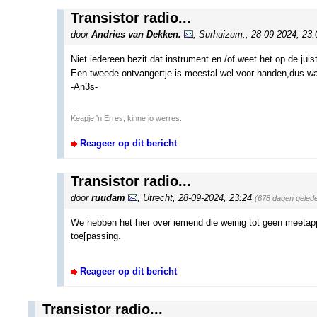
Transistor radio...
door
Andries van Dekken.
,
Surhuizum.
,
28-09-2024, 23
Niet iedereen bezit dat instrument en /of weet het op de juis
Een tweede ontvangertje is meestal wel voor handen,dus w
-An3s-
--
Keapje 'n Erres, kinne jo werres.
Reageer op dit bericht
Transistor radio...
door
ruudam
,
Utrecht
,
28-09-2024, 23:24
(678 dagen geled
We hebben het hier over iemend die weinig tot geen meetappa
toe[passing.
Reageer op dit bericht
Transistor radio...