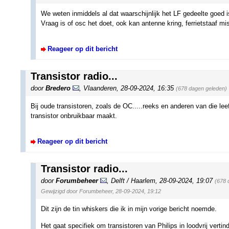
We weten inmiddels al dat waarschijnlijk het LF gedeelte goed
Vraag is of osc het doet, ook kan antenne kring, ferrietstaaf mis
Reageer op dit bericht
Transistor radio...
door
Bredero
,
Vlaanderen
,
28-09-2024, 16:35
(678 dagen geleden)
Bij oude transistoren, zoals de OC.....reeks en anderen van die lee
transistor onbruikbaar maakt.
Reageer op dit bericht
Transistor radio...
door
Forumbeheer
,
Delft / Haarlem
,
28-09-2024, 19:07
(678 
Gewijzigd door Forumbeheer, 28-09-2024, 19:12
Dit zijn de tin whiskers die ik in mijn vorige bericht noemde.
Het gaat specifiek om transistoren van Philips in loodvrij verti