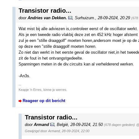
Transistor radio...
door
Andries van Dekken.
,
Surhuizum.
,
28-09-2024, 20:29
(678
Wat mist bij alle adviezen is,controleer eerst of de oscillator werkt.
Als je een tweede radio vlakbij deze zet en 452 kHz hoger afstemt
zul je een "stille draaggolf" moeten horen,andersom moet je op de 
op deze een "stille draaggolf moeten horen.
Zo niet dan werkt in het eerste geval de oscillator niet,in het tweed
zit de fout in het ontvangstgedeelte.
Spanningen meten in de div.circuits kan al verhelderend werken.
-An3s.
--
Keapje 'n Erres, kinne jo werres.
Reageer op dit bericht
Transistor radio...
door
Armand
,
België
,
28-09-2024, 21:50
(678 dagen geleden)
@
Gewijzigd door Armand, 28-09-2024, 22:00