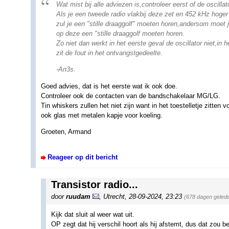
Wat mist bij alle adviezen is,controleer eerst of de oscillat
Als je een tweede radio vlakbij deze zet en 452 kHz hoge
zul je een "stille draaggolf" moeten horen,andersom moet j
op deze een "stille draaggolf moeten horen.
Zo niet dan werkt in het eerste geval de oscillator niet,in 
zit de fout in het ontvangstgedeelte.
-An3s.
Goed advies, dat is het eerste wat ik ook doe.
Controleer ook de contacten van de bandschakelaar MG/LG.
Tin whiskers zullen het niet zijn want in het toestelletje zitten
ook glas met metalen kapje voor koeling.
Groeten, Armand
Reageer op dit bericht
Transistor radio...
door
ruudam
,
Utrecht
,
28-09-2024, 23:23
(678 dagen geled
Kijk dat sluit al weer wat uit.
OP zegt dat hij verschil hoort als hij afstemt, dus dat zou