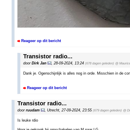
Reageer op dit bericht
Transistor radio...
door
Dirk Jan
,
28-09-2024, 13:24
(678 dagen geleden)
@ Mauric
Dank je. Ogenschijnlijk is alles nog in orde. Misschien in de 
Reageer op dit bericht
Transistor radio...
door
ruudam
,
Utrecht
,
27-09-2024, 23:55
(679 dagen geleden)
@ Di
Is leuke rdio
Hoor je gekraak bij omschakelen van M naar LG