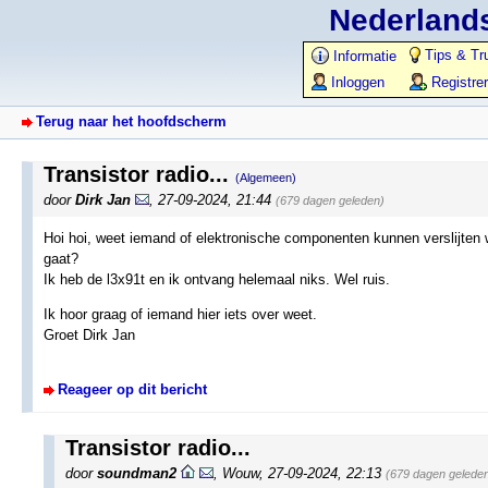
Nederlands
Tips & Tr
Informatie
Inloggen
Registre
Terug naar het hoofdscherm
Transistor radio...
(Algemeen)
door
Dirk Jan
,
27-09-2024, 21:44
(679 dagen geleden)
Hoi hoi, weet iemand of elektronische componenten kunnen verslijten w
gaat?
Ik heb de l3x91t en ik ontvang helemaal niks. Wel ruis.
Ik hoor graag of iemand hier iets over weet.
Groet Dirk Jan
Reageer op dit bericht
Transistor radio...
door
soundman2
,
Wouw
,
27-09-2024, 22:13
(679 dagen gelede