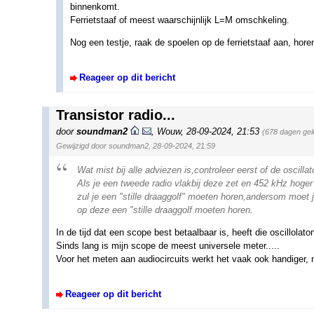
binnenkomt.
Ferrietstaaf of meest waarschijnlijk L=M omschkeling.
Nog een testje, raak de spoelen op de ferrietstaaf aan, hor
Reageer op dit bericht
Transistor radio...
door
soundman2
,
Wouw
,
28-09-2024, 21:53
(678 dagen gel
Gewijzigd door soundman2, 28-09-2024, 21:59
Wat mist bij alle adviezen is,controleer eerst of de oscillat
Als je een tweede radio vlakbij deze zet en 452 kHz hoge
zul je een "stille draaggolf" moeten horen,andersom moet j
op deze een "stille draaggolf moeten horen.
In de tijd dat een scope best betaalbaar is, heeft die oscillolat
Sinds lang is mijn scope de meest universele meter.....
Voor het meten aan audiocircuits werkt het vaak ook handiger, 
Reageer op dit bericht