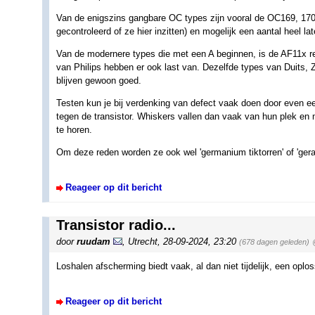
Van de enigszins gangbare OC types zijn vooral de OC169, 170
gecontroleerd of ze hier inzitten) en mogelijk een aantal heel l
Van de modernere types die met een A beginnen, is de AF11x r
van Philips hebben er ook last van. Dezelfde types van Duits, Z
blijven gewoon goed.
Testen kun je bij verdenking van defect vaak doen door even ee
tegen de transistor. Whiskers vallen dan vaak van hun plek en me
te horen.
Om deze reden worden ze ook wel 'germanium tiktorren' of 'ger
Reageer op dit bericht
Transistor radio...
door
ruudam
,
Utrecht
,
28-09-2024, 23:20
(678 dagen geleden)
Loshalen afscherming biedt vaak, al dan niet tijdelijk, een oplos
Reageer op dit bericht