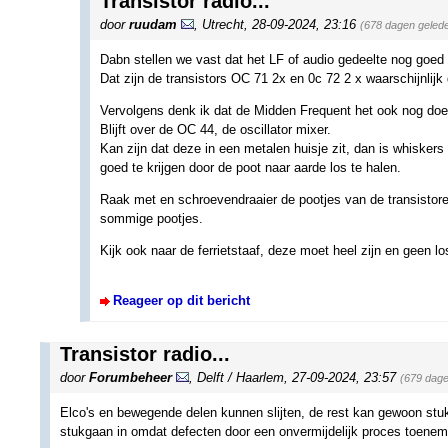
Transistor radio...
door
ruudam
,
Utrecht
,
28-09-2024, 23:16
(678 dagen geled
Dabn stellen we vast dat het LF of audio gedeelte nog goed 
Dat zijn de transistors OC 71 2x en 0c 72 2 x waarschijnlijk 
Vervolgens denk ik dat de Midden Frequent het ook nog doet,
Blijft over de OC 44, de oscillator mixer.
Kan zijn dat deze in een metalen huisje zit, dan is whiskers e
goed te krijgen door de poot naar aarde los te halen.
Raak met en schroevendraaier de pootjes van de transistore
sommige pootjes.
Kijk ook naar de ferrietstaaf, deze moet heel zijn en geen l
Reageer op dit bericht
Transistor radio...
door
Forumbeheer
,
Delft / Haarlem
,
27-09-2024, 23:57
(679 dage
Elco's en bewegende delen kunnen slijten, de rest kan gewoon stuk 
stukgaan in omdat defecten door een onvermijdelijk proces toeneme