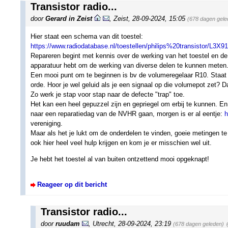
Transistor radio...
door
Gerard in Zeist
,
Zeist
,
28-09-2024, 15:05
(678 dagen gele
Hier staat een schema van dit toestel:
https://www.radiodatabase.nl/toestellen/philips%20transistor/L3X
Repareren begint met kennis over de werking van het toestel en de 
apparatuur hebt om de werking van diverse delen te kunnen meten
Een mooi punt om te beginnen is bv de volumeregelaar R10. Staat d
orde. Hoor je wel geluid als je een signaal op die volumepot zet? D
Zo werk je stap voor stap naar de defecte "trap" toe.
Het kan een heel gepuzzel zijn en gepriegel om erbij te kunnen. En z
naar een reparatiedag van de NVHR gaan, morgen is er al eentje:
h
vereniging.
Maar als het je lukt om de onderdelen te vinden, goeie metingen t
ook hier heel veel hulp krijgen en kom je er misschien wel uit.
Je hebt het toestel al van buiten ontzettend mooi opgeknapt!
Reageer op dit bericht
Transistor radio...
door
ruudam
,
Utrecht
,
28-09-2024, 23:19
(678 dagen geleden)