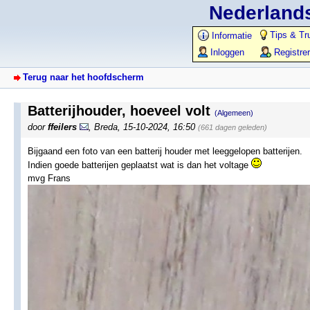
Nederlands
Tips & Tr
Informatie
Inloggen
Registre
Terug naar het hoofdscherm
Batterijhouder, hoeveel volt
(Algemeen)
door
ffeilers
,
Breda
,
15-10-2024, 16:50
(661 dagen geleden)
Bijgaand een foto van een batterij houder met leeggelopen batterijen.
Indien goede batterijen geplaatst wat is dan het voltage
mvg Frans