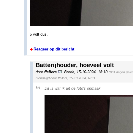
6 volt dus.
Reageer op dit bericht
Batterijhouder, hoeveel volt
door
ffeilers
,
Breda
,
15-10-2024, 18:10
(661 dagen gele
Gewijzigd door ffeilers, 15-10-2024, 18:11
Dit is wat ik uit de foto's opmaak