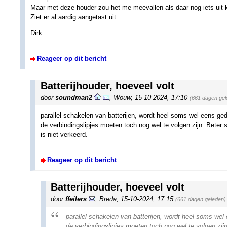
Maar met deze houder zou het me meevallen als daar nog iets uit 
Ziet er al aardig aangetast uit.
Dirk.
Reageer op dit bericht
Batterijhouder, hoeveel volt
door
soundman2
,
Wouw
,
15-10-2024, 17:10
(661 dagen gel
parallel schakelen van batterijen, wordt heel soms wel eens ge
de verbindingslipjes moeten toch nog wel te volgen zijn. Beter 
is niet verkeerd.
Reageer op dit bericht
Batterijhouder, hoeveel volt
door
ffeilers
,
Breda
,
15-10-2024, 17:15
(661 dagen geleden)
parallel schakelen van batterijen, wordt heel soms we
de verbindingslipjes moeten toch nog wel te volgen zij