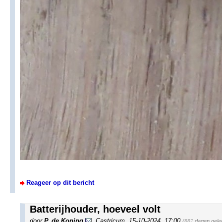
Reageer op dit bericht
Batterijhouder, hoeveel volt
door
P. de Koning
,
Castricum
,
15-10-2024, 17:00
(661 dagen gele