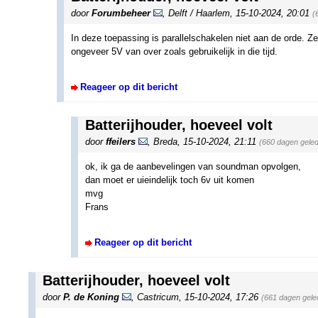
door
Forumbeheer
,
Delft / Haarlem
,
15-10-2024, 20:01
(
In deze toepassing is parallelschakelen niet aan de orde. Ze 
ongeveer 5V van over zoals gebruikelijk in die tijd.
Reageer op dit bericht
Batterijhouder, hoeveel volt
door
ffeilers
,
Breda
,
15-10-2024, 21:11
(660 dagen gele
ok, ik ga de aanbevelingen van soundman opvolgen,
dan moet er uieindelijk toch 6v uit komen
mvg
Frans
Reageer op dit bericht
Batterijhouder, hoeveel volt
door
P. de Koning
,
Castricum
,
15-10-2024, 17:26
(661 dagen gele