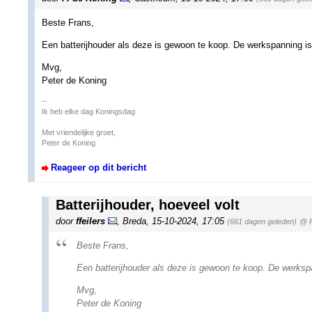
Beste Frans,
Een batterijhouder als deze is gewoon te koop. De werkspanning is 
Mvg,
Peter de Koning
--
Ik heb elke dag Koningsdag
Met vriendelijke groet,
Peter de Koning
Reageer op dit bericht
Batterijhouder, hoeveel volt
door
ffeilers
,
Breda
,
15-10-2024, 17:05
(661 dagen geleden)
@ P
Beste Frans,
Een batterijhouder als deze is gewoon te koop. De werkspa
Mvg,
Peter de Koning