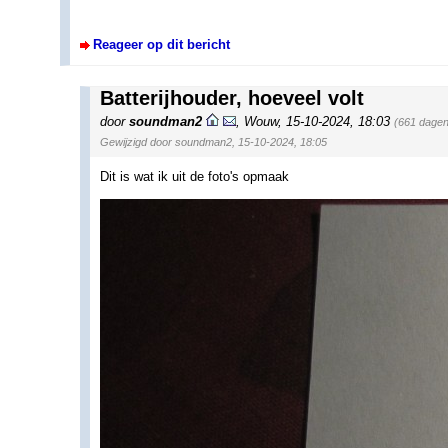
Reageer op dit bericht
Batterijhouder, hoeveel volt
door
soundman2
,
Wouw
,
15-10-2024, 18:03
(661 dagen
Gewijzigd door soundman2, 15-10-2024, 18:05
Dit is wat ik uit de foto's opmaak