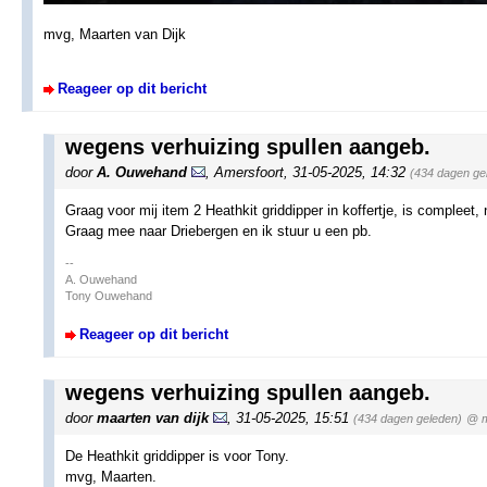
mvg, Maarten van Dijk
Reageer op dit bericht
wegens verhuizing spullen aangeb.
door
A. Ouwehand
,
Amersfoort
,
31-05-2025, 14:32
(434 dagen ge
Graag voor mij item 2 Heathkit griddipper in koffertje, is compleet, 
Graag mee naar Driebergen en ik stuur u een pb.
--
A. Ouwehand
Tony Ouwehand
Reageer op dit bericht
wegens verhuizing spullen aangeb.
door
maarten van dijk
,
31-05-2025, 15:51
(434 dagen geleden)
@ m
De Heathkit griddipper is voor Tony.
mvg, Maarten.