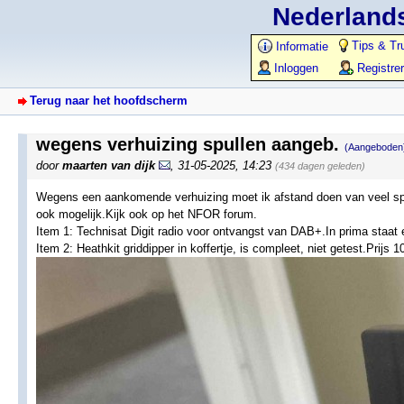
Nederlands
Tips & Tr
Informatie
Inloggen
Registre
Terug naar het hoofdscherm
wegens verhuizing spullen aangeb.
(Aangeboden
door
maarten van dijk
,
31-05-2025, 14:23
(434 dagen geleden)
Wegens een aankomende verhuizing moet ik afstand doen van veel spu
ook mogelijk.Kijk ook op het NFOR forum.
Item 1: Technisat Digit radio voor ontvangst van DAB+.In prima staat 
Item 2: Heathkit griddipper in koffertje, is compleet, niet getest.Prijs 1