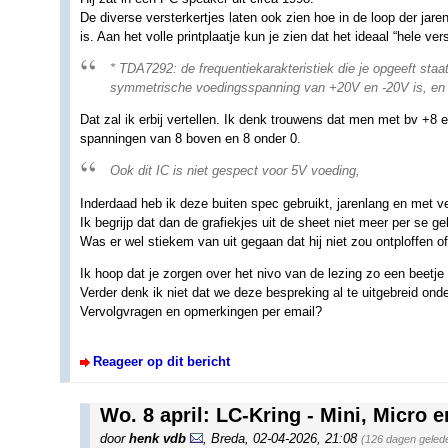
De diverse versterkertjes laten ook zien hoe in de loop der jar
is. Aan het volle printplaatje kun je zien dat het ideaal “hele ver
* TDA7292: de frequentiekarakteristiek die je opgeeft staat
symmetrische voedingsspanning van +20V en -20V is, en b
Dat zal ik erbij vertellen. Ik denk trouwens dat men met bv +8 
spanningen van 8 boven en 8 onder 0.
Ook dit IC is niet gespect voor 5V voeding,
Inderdaad heb ik deze buiten spec gebruikt, jarenlang en met ve
Ik begrijp dat dan de grafiekjes uit de sheet niet meer per se ge
Was er wel stiekem van uit gegaan dat hij niet zou ontploffen of
Ik hoop dat je zorgen over het nivo van de lezing zo een beetj
Verder denk ik niet dat we deze bespreking al te uitgebreid on
Vervolgvragen en opmerkingen per email?
Reageer op dit bericht
Wo. 8 april: LC-Kring - Mini, Micro 
door
henk vdb
,
Breda
,
02-04-2026, 21:08
(126 dagen geled