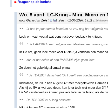
Reageer op dit bericht
Wo. 8 april: LC-Kring - Mini, Micro en
door
Gerard in Zeist
,
Zeist
,
02-04-2026, 19:11
(126 dagen 
Ik heb je presentatie bekeken en zou nog het volgende aa
Leuk om vast vooraf wat constructieve feedback te krijgen.
* de PAM8403 heeft volgens de datasheet een voedingsrang
Ik zie het, geen idee meer waar ik die 3,3 vandaan heb maar da
dus of het echte of nep PAM8403 zijn: geen idee.
Ze doen het gelukkig allemaal prima.
* de TDA2007 datasheet (ST) geeft een voedingsrange van
Inderdaad, de 2007 heb ik gebruikt met meegeleverde Harman K
Als hij op 5V al wat zou doen, kon je er toch niet meer dan 3/4 W
De 5V versterkertjes komen pas iets later in de lezing als de br
De TDA2007 is al lang obsolete
Hij zat in een PC speaker uit circa 1998.