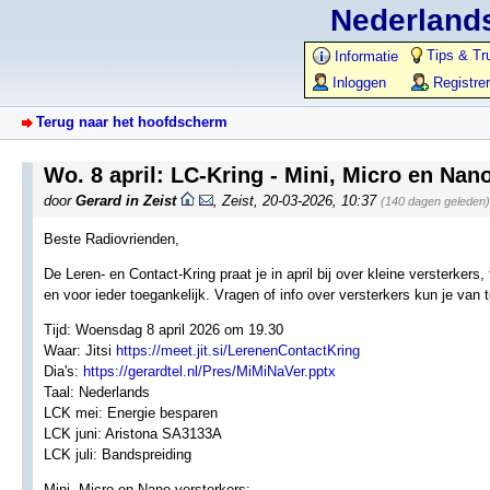
Nederlands
Tips & Tr
Informatie
Inloggen
Registre
Terug naar het hoofdscherm
Wo. 8 april: LC-Kring - Mini, Micro en Nan
door
Gerard in Zeist
,
Zeist
,
20-03-2026, 10:37
(140 dagen geleden)
Beste Radiovrienden,
De Leren- en Contact-Kring praat je in april bij over kleine versterkers,
en voor ieder toegankelijk. Vragen of info over versterkers kun je van 
Tijd: Woensdag 8 april 2026 om 19.30
Waar: Jitsi
https://meet.jit.si/LerenenContactKring
Dia's:
https://gerardtel.nl/Pres/MiMiNaVer.pptx
Taal: Nederlands
LCK mei: Energie besparen
LCK juni: Aristona SA3133A
LCK juli: Bandspreiding
Mini, Micro en Nano versterkers: