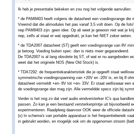
Ik heb je presentatie bekeken en zou nog het volgende aanvullen:
* de PAM8403 heeft volgens de datasheet een voedingsrange die ma
Vreemd dat die alimodules het pas vanaf 3,5 volt doen. Op de foto's
nep PAM8403 zijn: geen idee. Op ali weet je gewoon niet wat je krij
nep, zelfs al staat er wat opgedrukt, je kan het NIET zeker weten.
* de TDA2007 datasheet (ST) geeft een voedingsrange van 8V mini
je betoog. Voeding buiten spec: dan is niets meer gegarandeerd.
De TDA2007 is al lang obsolete bij ST, of wat er nu aangeboden wo
weet dat het originele NOS (New Old Stock) is.
* TDA7292: de frequentiekarakteristiek die je opgeeft staat welliswa
symmetrische voedingsspanning van +20V en -20V is, en bij 8 ohm l
datasheet vermeldt +en- 8V tot +en- 33V. Er staat welliswaar een 
de voedingsrange dan mag zijn. Alle vermeldde specs zijn bij sym
Verder is het nog zo dat veel audio eindversterker IC's qua band
passen. Zo kan je een bestaand versterkerprintje uit bijvoorbeeld 
experimenteren. Raadpleeg daarvoor OOK weer de officiele datash
(x) In schema's van portable apparatuur is het frequentiebereik v
in gebruikt worden, en mogelijk ook om de opgenomen stroom (batte