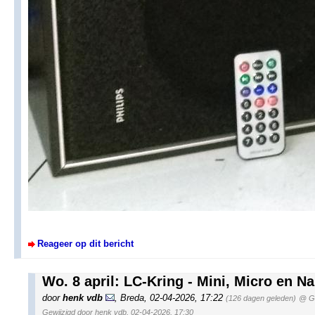
Reageer op dit bericht
Wo. 8 april: LC-Kring - Mini, Micro en Na
door
henk vdb
,
Breda
,
02-04-2026, 17:22
(126 dagen geleden)
@ Ge
Gewijzigd door henk vdb, 02-04-2026, 17:30