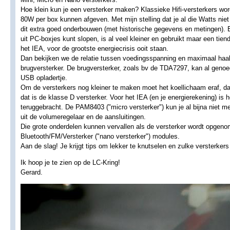
Hoe klein kun je een versterker maken? Klassieke Hifi-versterkers worde
80W per box kunnen afgeven. Met mijn stelling dat je al die Watts niet 
dit extra goed onderbouwen (met historische gegevens en metingen). Een
uit PC-boxjes kunt slopen, is al veel kleiner en gebruikt maar een tiend
het IEA, voor de grootste energiecrisis ooit staan.
Dan bekijken we de relatie tussen voedingsspanning en maximaal haa
brugversterker. De brugversterker, zoals bv de TDA7297, kan al gen
USB opladertje.
Om de versterkers nog kleiner te maken moet het koellichaam eraf, da
dat is de klasse D versterker. Voor het IEA (en je energierekening) is h
teruggebracht. De PAM8403 ("micro versterker") kun je al bijna niet me
uit de volumeregelaar en de aansluitingen.
Die grote onderdelen kunnen vervallen als de versterker wordt opgeno
Bluetooth/FM/Versterker ("nano versterker") modules.
Aan de slag! Je krijgt tips om lekker te knutselen en zulke versterkers
Ik hoop je te zien op de LC-Kring!
Gerard.