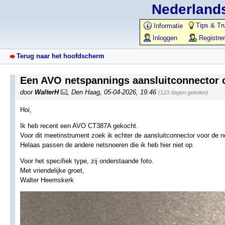
Nederlands
Tips & Tr
Informatie
Inloggen
Registre
Terug naar het hoofdscherm
Een AVO netspannings aansluitconnector 
door
WalterH
,
Den Haag
,
05-04-2026, 19:46
(123 dagen geleden)
Hoi,
Ik heb recent een AVO CT387A gekocht.
Voor dit meetinstrument zoek ik echter de aansluitconnector voor de n
Helaas passen de andere netsnoeren die ik heb hier niet op.
Voor het specifiek type, zij onderstaande foto.
Met vriendelijke groet,
Walter Heemskerk