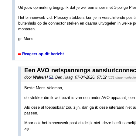
Uit jouw opmerking begrijp ik dat je wel een snoer met 3-polige Ple
Het binnenwerk v.d. Plessey stekkers kun je in verschillende posi
buitenhuls op de connector steken en daarna uitvogelen in welke po
monteren.
gr. Mans
Reageer op dit bericht
Een AVO netspannings aansluitconnect
door
WalterH
,
Den Haag
,
07-04-2026, 07:32
(121 dagen gelede
Beste Mans Veldman,
de stekker die ik wel bezit is van een ander AVO apparaat, ee
Als deze al toepasbaar zou zijn, dan ga ik deze uiteraard niet
passen.
Maar ook het binnenwerk past duidelijk niet. deze heeft namelijk
zijn.