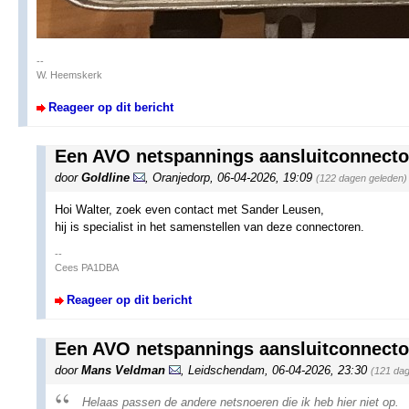
--
W. Heemskerk
Reageer op dit bericht
Een AVO netspannings aansluitconnecto
door
Goldline
,
Oranjedorp
,
06-04-2026, 19:09
(122 dagen geleden)
Hoi Walter, zoek even contact met Sander Leusen,
hij is specialist in het samenstellen van deze connectoren.
--
Cees PA1DBA
Reageer op dit bericht
Een AVO netspannings aansluitconnecto
door
Mans Veldman
,
Leidschendam
,
06-04-2026, 23:30
(121 da
Helaas passen de andere netsnoeren die ik heb hier niet op.