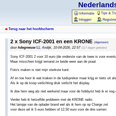
Nederlands
Tips & Tr
Informatie
Inloggen
Registre
Terug naar het hoofdscherm
2 x Sony ICF-2001 en een KRONE
(Algemeen)
door
hdegreeuw
,
Andijk
,
10-04-2026, 22:57
(117 dagen geleden)
Sony ICF-2001 2 voor 10 euro (de onderste van de twee is voor eventu
Maar misschien krijgt iemand ze beide weer aan de praat
Foto's maken is niet mijn sterkste kant.
Af en toe hoor ik wat kraken in de luidspreker maar krijg er niets uit al
Als ik op de knop verlichting druk verlicht het display
Ik doe hem weg als niet werkend maar voor de hobbyist heb ik er nog
Verder heb ik hetzelfde probleem met de KRONE radio.
Het lampje van de oplader brand wel als ik hem op op Charge zet
voor deze wil ik 5 euro hebben of 12,50 euro voor de drie samen