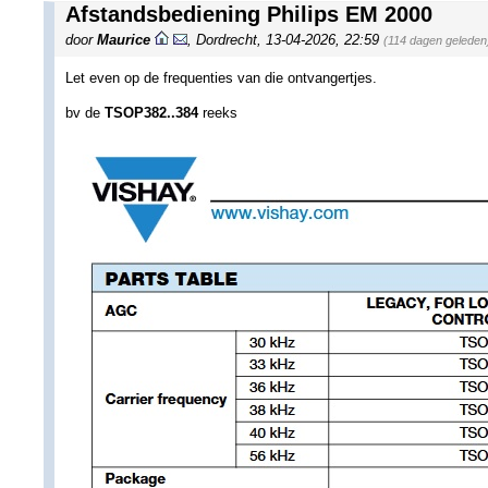
Afstandsbediening Philips EM 2000
door
Maurice
,
Dordrecht
,
13-04-2026, 22:59
(114 dagen geleden
Let even op de frequenties van die ontvangertjes.
bv de
TSOP382..384
reeks