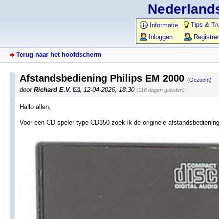
Nederlands
Tips & Tr
Informatie
Inloggen
Registre
Terug naar het hoofdscherm
Afstandsbediening Philips EM 2000
(Gezocht)
door
Richard E.V.
,
12-04-2026, 18:30
(116 dagen geleden)
Hallo allen,
Voor een CD-speler type CD350 zoek ik de originele afstandsbediening