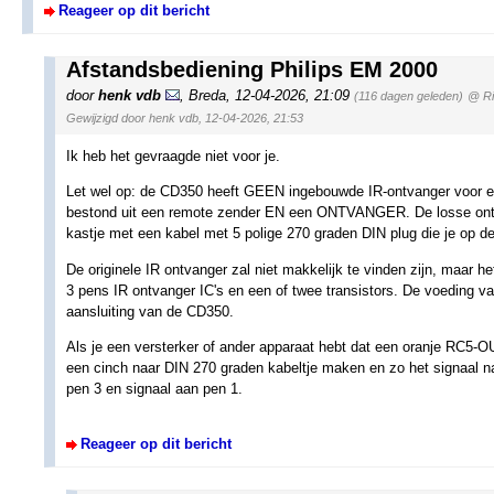
Reageer op dit bericht
Afstandsbediening Philips EM 2000
door
henk vdb
,
Breda
,
12-04-2026, 21:09
(116 dagen geleden)
@ Ri
Gewijzigd door henk vdb, 12-04-2026, 21:53
Ik heb het gevraagde niet voor je.
Let wel op: de CD350 heeft GEEN ingebouwde IR-ontvanger voor ee
bestond uit een remote zender EN een ONTVANGER. De losse ontv
kastje met een kabel met 5 polige 270 graden DIN plug die je op d
De originele IR ontvanger zal niet makkelijk te vinden zijn, maar h
3 pens IR ontvanger IC's en een of twee transistors. De voeding 
aansluiting van de CD350.
Als je een versterker of ander apparaat hebt dat een oranje RC5-O
een cinch naar DIN 270 graden kabeltje maken en zo het signaal na
pen 3 en signaal aan pen 1.
Reageer op dit bericht