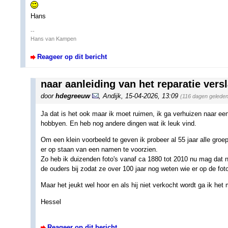
Hans
--
Hans van Kampen
Reageer op dit bericht
naar aanleiding van het reparatie ver
door
hdegreeuw
,
Andijk
,
15-04-2026, 13:09
(116 dagen geleden
Ja dat is het ook maar ik moet ruimen, ik ga verhuizen naar ee
hobbyen. En heb nog andere dingen wat ik leuk vind.
Om een klein voorbeeld te geven ik probeer al 55 jaar alle gro
er op staan van een namen te voorzien.
Zo heb ik duizenden foto's vanaf ca 1880 tot 2010 nu mag dat n
de ouders bij zodat ze over 100 jaar nog weten wie er op de fo
Maar het jeukt wel hoor en als hij niet verkocht wordt ga ik het
Hessel
Reageer op dit bericht