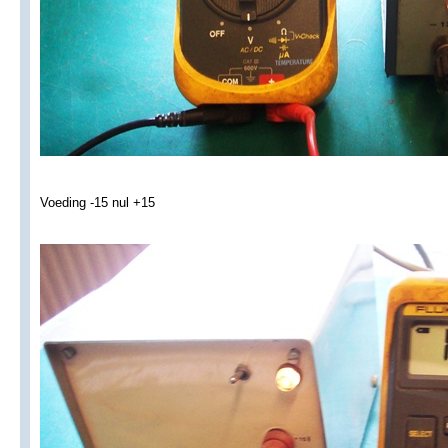
Voeding -15 nul +15