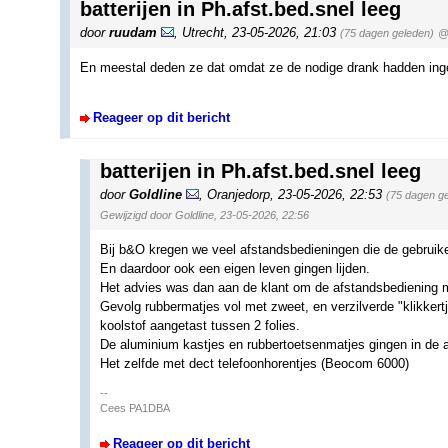
batterijen in Ph.afst.bed.snel leeg
door
ruudam
,
Utrecht
,
23-05-2026, 21:03
(75 dagen geleden)
@
En meestal deden ze dat omdat ze de nodige drank hadden ingen
Reageer op dit bericht
batterijen in Ph.afst.bed.snel leeg
door
Goldline
,
Oranjedorp
,
23-05-2026, 22:53
(75 dagen g
Gewijzigd door Goldline, 23-05-2026, 22:56
Bij b&O kregen we veel afstandsbedieningen die de gebruik
En daardoor ook een eigen leven gingen lijden.
Het advies was dan aan de klant om de afstandsbediening m
Gevolg rubbermatjes vol met zweet, en verzilverde "klikkertj
koolstof aangetast tussen 2 folies.
De aluminium kastjes en rubbertoetsenmatjes gingen in de
Het zelfde met dect telefoonhorentjes (Beocom 6000)
--
Cees PA1DBA
Reageer op dit bericht