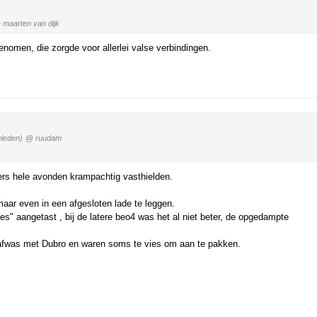
 maarten van dijk
omen, die zorgde voor allerlei valse verbindingen.
eleden)
@ ruudam
ers hele avonden krampachtig vasthielden.
aar even in een afgesloten lade te leggen.
es" aangetast , bij de latere beo4 was het al niet beter, de opgedampte
 afwas met Dubro en waren soms te vies om aan te pakken.