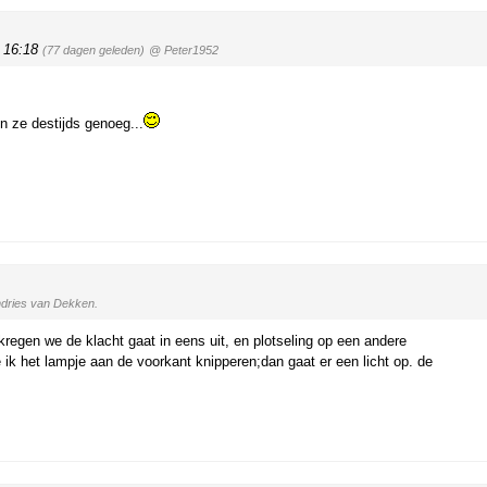
, 16:18
(77 dagen geleden)
@ Peter1952
n ze destijds genoeg...
dries van Dekken.
kregen we de klacht gaat in eens uit, en plotseling op een andere
ie ik het lampje aan de voorkant knipperen;dan gaat er een licht op. de