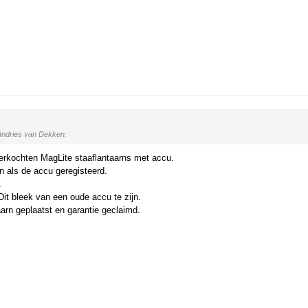
ndries van Dekken.
erkochten MagLite staaflantaarns met accu.
n als de accu geregisteerd.
.
it bleek van een oude accu te zijn.
aarn geplaatst en garantie geclaimd.