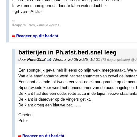
Is wel eens aardig om dat hier te laten weten dacht ik.
--grt van --An3s--
--
Keapje 'n Erres, kinne jo werres.
Reageer op dit bericht
batterijen in Ph.afst.bed.snel leeg
door
Peter1952
,
Almere
,
20-05-2026, 18:01
(78 dagen geleden)
@ A
Een soortgelijk geval heb ik eens op mijn werk meegemaakt. We v
Van alle staaflantaarns werd het serienummer van zowel de lantaar
Een klant claimde tot twee keer vlak na elkaar garantie op de accu
Bij de tweede keer werd het serienummer van de accu nagelopen. D
De klant had dus een oude, rotte accu in de bijna nieuwe staaflant
De klant is daarover op de vingers getikt.
De klant droeg een blauwe pet…….
Groeten,
Peter
Reageer op dit bericht