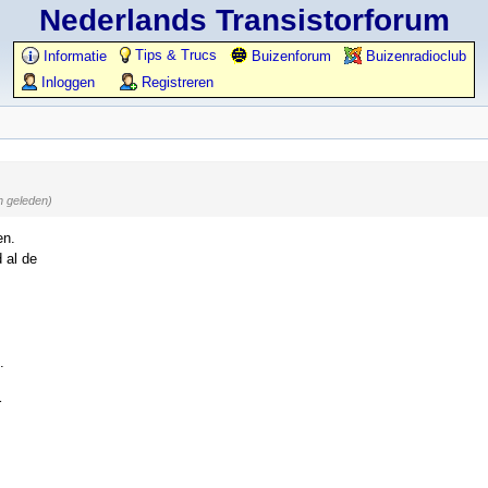
Nederlands Transistorforum
Tips & Trucs
Informatie
Buizenforum
Buizenradioclub
Inloggen
Registreren
n geleden)
en.
 al de
.
r