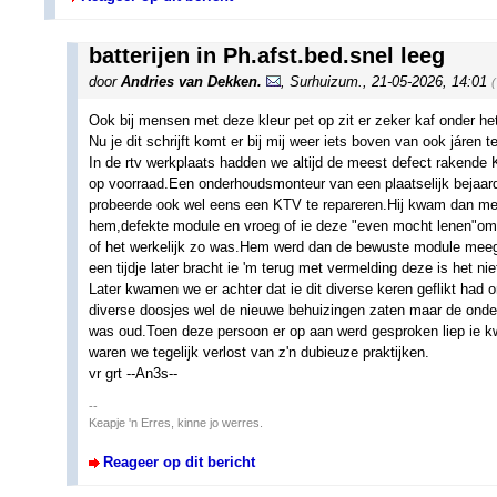
batterijen in Ph.afst.bed.snel leeg
door
Andries van Dekken.
,
Surhuizum.
,
21-05-2026, 14:01
Ook bij mensen met deze kleur pet op zit er zeker kaf onder he
Nu je dit schrijft komt er bij mij weer iets boven van ook járen t
In de rtv werkplaats hadden we altijd de meest defect rakende
op voorraad.Een onderhoudsmonteur van een plaatselijk bejaar
probeerde ook wel eens een KTV te repareren.Hij kwam dan me
hem,defekte module en vroeg of ie deze "even mocht lenen"om
of het werkelijk zo was.Hem werd dan de bewuste module mee
een tijdje later bracht ie 'm terug met vermelding deze is het nie
Later kwamen we er achter dat ie dit diverse keren geflikt had 
diverse doosjes wel de nieuwe behuizingen zaten maar de onder
was oud.Toen deze persoon er op aan werd gesproken liep ie 
waren we tegelijk verlost van z'n dubieuze praktijken.
vr grt --An3s--
--
Keapje 'n Erres, kinne jo werres.
Reageer op dit bericht