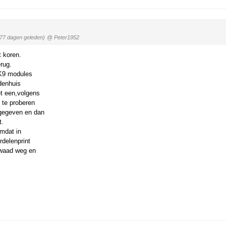
(77 dagen geleden)
@ Peter1952
t koren.
erug.
 K9 modules
denhuis
t een,volgens
 te proberen
gegeven en dan
t.
omdat in
delenprint
kwaad weg en