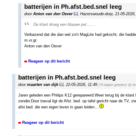
batterijen in Ph.afst.bed.snel leeg
door
Anton van den Oever
,
Hazerswoude-dorp
,
21-05-2026
De klant droeg een blauwe pet…….
Verbazend dat die dan wel zo'n MagLite had gekocht, die hadde
m.vr.gr.
Anton van den Oever
Reageer op dit bericht
batterijen in Ph.afst.bed.snel leeg
door
maarten van dijk
,
22-05-2026, 11:49
(76 dagen geleden)
@ An
Jaren geleden een Philips K12 gerepareerd.Weer terug bij de klant 
zender.Door toeval ligt de Afst. bed. op tafel gericht naar de TV, z
afst.bed. die een eigen leven is gaan leiden....
Reageer op dit bericht