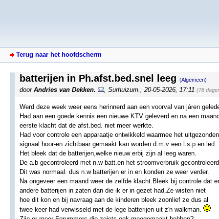
Terug naar het hoofdscherm
batterijen in Ph.afst.bed.snel leeg
(Algemeen)
door
Andries van Dekken.
,
Surhuizum.
,
20-05-2026, 17:11
(78 dage
Werd deze week weer eens herinnerd aan een voorval van járen geled
Had aan een goede kennis een nieuwe KTV geleverd en na een maand
eerste klacht dat de afst.bed. niet meer werkte.
Had voor controle een apparaatje ontwikkeld waarmee het uitgezonden
signaal hoor-en zichtbaar gemaakt kan worden d.m.v een l.s.p en led
Het bleek dat de batterijen,welke nieuw erbij zijn al leeg waren.
De a.b gecontroleerd met n.w batt.en het stroomverbruik gecontroleerd
Dit was normaal. dus n.w batterijen er in en konden ze weer verder.
Na ongeveer een maand weer de zelfde klacht.Bleek bij controle dat e
andere batterijen in zaten dan die ik er in gezet had.Ze wisten niet
hoe dit kon en bij navraag aan de kinderen bleek zoonlief ze dus al
twee keer had verwisseld met de lege batterijen uit z'n walkman.
Zijn er meer Forummers die zoiets ook meegemaakt hebben?