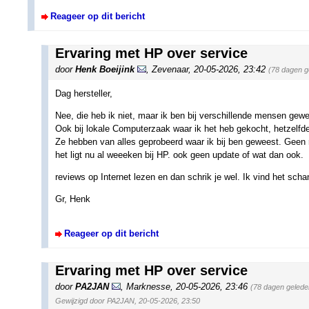
Reageer op dit bericht
Ervaring met HP over service
door
Henk Boeijink
,
Zevenaar
,
20-05-2026, 23:42
(78 dagen g
Dag hersteller,
Nee, die heb ik niet, maar ik ben bij verschillende mensen gewee
Ook bij lokale Computerzaak waar ik het heb gekocht, hetzelfd
Ze hebben van alles geprobeerd waar ik bij ben geweest. Geen re
het ligt nu al weeeken bij HP. ook geen update of wat dan ook.
reviews op Internet lezen en dan schrik je wel. Ik vind het scha
Gr, Henk
Reageer op dit bericht
Ervaring met HP over service
door
PA2JAN
,
Marknesse
,
20-05-2026, 23:46
(78 dagen gelede
Gewijzigd door PA2JAN, 20-05-2026, 23:50