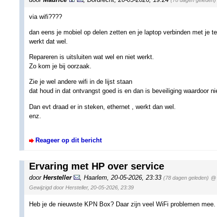
(78 dagen geleden)
via wifi????
dan eens je mobiel op delen zetten en je laptop verbinden met je te
werkt dat wel.
Repareren is uitsluiten wat wel en niet werkt.
Zo kom je bij oorzaak.
Zie je wel andere wifi in de lijst staan
dat houd in dat ontvangst goed is en dan is beveiliging waardoor nie
Dan evt draad er in steken, ethernet , werkt dan wel.
enz.
Reageer op dit bericht
Ervaring met HP over service
door
Hersteller
,
Haarlem
,
20-05-2026, 23:33
(78 dagen geleden)
@ 
Gewijzigd door Hersteller, 20-05-2026, 23:39
Heb je de nieuwste KPN Box? Daar zijn veel WiFi problemen mee.