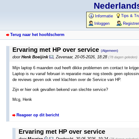
Nederlands
Tips & Tr
Informatie
Inloggen
Registre
Terug naar het hoofdscherm
Ervaring met HP over service
(Algemeen)
door
Henk Boeijink
,
Zevenaar
,
20-05-2026, 18:28
(78 dagen geleden)
Mijn laptop 6 maanden oud heeft dikke problemen om contact te krij
Laptop is nu vanaf februari in reparatie maar nog steeds geen oplossi
de reviews geven ook veel klachten over de Service van HP.
Zijn er hier ook gevallen bekend van slechte service?
Mcg, Henk
Reageer op dit bericht
Ervaring met HP over service
door
Maurice
,
Dordrecht
,
20-05-2026, 19:24