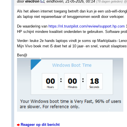
door
electron
,
eindhoven
,
21-05-2026, 00:14
(78 dagen geleden)
@ 
Als het alleen internet toegang betreft dan kun je een usb-wifi-don
als laptop niet repareerbaar of teruggenomen wordt door verkoper.
De waardering van
https://nl.trustpilot.com/review/support.hp.com
1
HP schijnt mindere kwaliteit onderdelen te gebruiken. Software pro
Verder- leuke 2e hands laptops vindt je soms op Marktplaats- Len
Mijn Vivo boek met i5 doet het al 10 jaar- en snel, vanuit slaaptoes
Ben@
Reageer op dit bericht