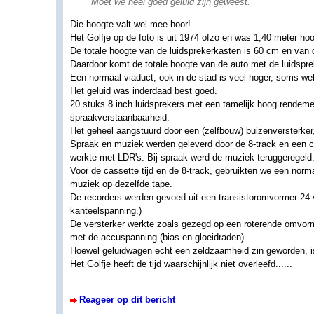
Moet we heel goed geluid zijn geweest.
Die hoogte valt wel mee hoor!
Het Golfje op de foto is uit 1974 ofzo en was 1,40 meter ho
De totale hoogte van de luidsprekerkasten is 60 cm en van 
Daardoor komt de totale hoogte van de auto met de luidspre
Een normaal viaduct, ook in de stad is veel hoger, soms wel
Het geluid was inderdaad best goed.
20 stuks 8 inch luidsprekers met een tamelijk hoog rendeme
spraakverstaanbaarheid.
Het geheel aangstuurd door een (zelfbouw) buizenversterke
Spraak en muziek werden geleverd door de 8-track en een c
werkte met LDR's. Bij spraak werd de muziek teruggeregeld
Voor de cassette tijd en de 8-track, gebruikten we een nor
muziek op dezelfde tape.
De recorders werden gevoed uit een transistoromvormer 24 v
kanteelspanning.)
De versterker werkte zoals gezegd op een roterende omvorm
met de accuspanning (bias en gloeidraden)
Hoewel geluidwagen echt een zeldzaamheid zin geworden, is 
Het Golfje heeft de tijd waarschijnlijk niet overleefd......
Reageer op dit bericht