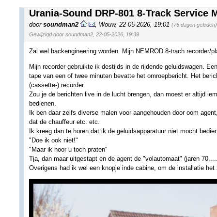
Urania-Sound DRP-801 8-Track Service 
door
soundman2
,
Wouw
,
22-05-2026, 19:01
(76 dagen geleden)
Gewijzigd door soundman2, 22-05-2026, 19:39
Zal wel backengineering worden. Mijn NEMROD 8-trach recorder/play
Mijn recorder gebruikte ik destijds in de rijdende geluidswagen. 
tape van een of twee minuten bevatte het omroepbericht. Het ber
(cassette-) recorder.
Zou je de berichten live in de lucht brengen, dan moest er altijd i
bedienen.
Ik ben daar zelfs diverse malen voor aangehouden door oom agent,
dat de chauffeur etc. etc.
Ik kreeg dan te horen dat ik de geluidsapparatuur niet mocht bedie
"Doe ik ook niet!"
"Maar ik hoor u toch praten"
Tja, dan maar uitgestapt en de agent de "volautomaat" (jaren 70.....
Overigens had ik wel een knopje inde cabine, om de installatie het 