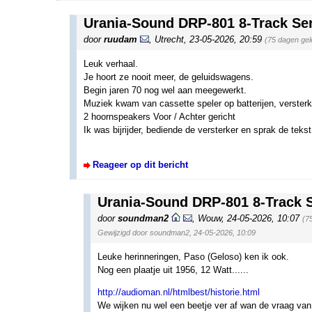
Urania-Sound DRP-801 8-Track Ser
door
ruudam
,
Utrecht
,
23-05-2026, 20:59
(75 dagen gel
Leuk verhaal.
Je hoort ze nooit meer, de geluidswagens.
Begin jaren 70 nog wel aan meegewerkt.
Muziek kwam van cassette speler op batterijen, verster
2 hoornspeakers Voor / Achter gericht
Ik was bijrijder, bediende de versterker en sprak de tekst i
Reageer op dit bericht
Urania-Sound DRP-801 8-Track S
door
soundman2
,
Wouw
,
24-05-2026, 10:07
(7
Gewijzigd door soundman2, 24-05-2026, 10:09
Leuke herinneringen, Paso (Geloso) ken ik ook.
Nog een plaatje uit 1956, 12 Watt......
http://audioman.nl/htmlbest/historie.html
We wijken nu wel een beetje ver af wan de vraag van