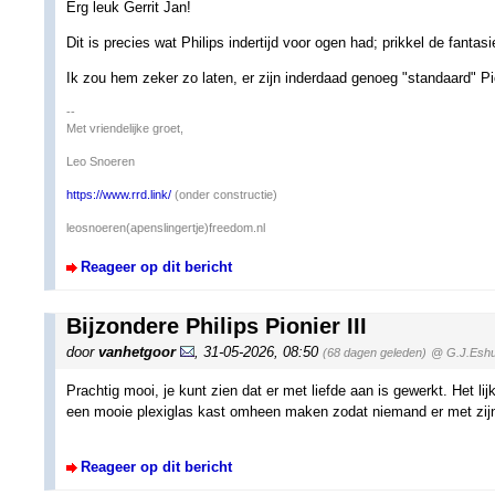
Erg leuk Gerrit Jan!
Dit is precies wat Philips indertijd voor ogen had; prikkel de fanta
Ik zou hem zeker zo laten, er zijn inderdaad genoeg "standaard" Pion
--
Met vriendelijke groet,
Leo Snoeren
https://www.rrd.link/
(onder constructie)
leosnoeren(apenslingertje)freedom.nl
Reageer op dit bericht
Bijzondere Philips Pionier III
door
vanhetgoor
,
31-05-2026, 08:50
(68 dagen geleden)
@ G.J.Eshu
Prachtig mooi, je kunt zien dat er met liefde aan is gewerkt. Het lijkt
een mooie plexiglas kast omheen maken zodat niemand er met zijn
Reageer op dit bericht