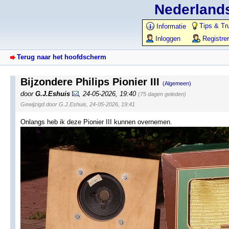
Nederlands
Tips & Tr
Informatie
Inloggen
Registre
Terug naar het hoofdscherm
Bijzondere Philips Pionier III
(Algemeen)
door
G.J.Eshuis
,
24-05-2026, 19:40
(75 dagen geleden)
Gewijzigd door G.J.Eshuis, 24-05-2026, 19:41
Onlangs heb ik deze Pionier III kunnen overnemen.