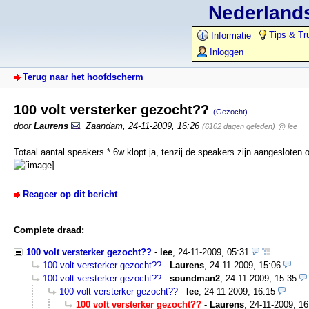
Nederlands
Tips & Tr
Informatie
Inloggen
Terug naar het hoofdscherm
100 volt versterker gezocht??
(Gezocht)
door
Laurens
,
Zaandam
,
24-11-2009, 16:26
(6102 dagen geleden)
@ lee
Totaal aantal speakers * 6w klopt ja, tenzij de speakers zijn aangesloten
Reageer op dit bericht
Complete draad:
100 volt versterker gezocht??
-
lee
,
24-11-2009, 05:31
100 volt versterker gezocht??
-
Laurens
,
24-11-2009, 15:06
100 volt versterker gezocht??
-
soundman2
,
24-11-2009, 15:35
100 volt versterker gezocht??
-
lee
,
24-11-2009, 16:15
100 volt versterker gezocht??
-
Laurens
,
24-11-2009, 16