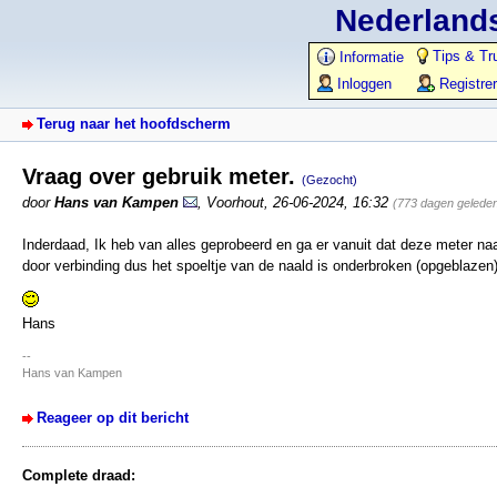
Nederlands
Tips & Tr
Informatie
Inloggen
Registre
Terug naar het hoofdscherm
Vraag over gebruik meter.
(Gezocht)
door
Hans van Kampen
,
Voorhout
,
26-06-2024, 16:32
(773 dagen gelede
Inderdaad, Ik heb van alles geprobeerd en ga er vanuit dat deze meter n
door verbinding dus het spoeltje van de naald is onderbroken (opgeblazen
Hans
--
Hans van Kampen
Reageer op dit bericht
Complete draad: