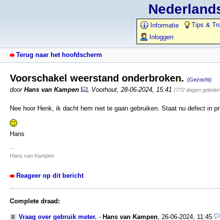
Nederlands
Tips & Tr
Informatie
Inloggen
Terug naar het hoofdscherm
Voorschakel weerstand onderbroken.
(Gezocht)
door
Hans van Kampen
,
Voorhout
,
28-06-2024, 15:41
(772 dagen gelede
Nee hoor Henk, ik dacht hem niet te gaan gebruiken. Staat nu defect in 
Hans
--
Hans van Kampen
Reageer op dit bericht
Complete draad:
Vraag over gebruik meter.
-
Hans van Kampen
,
26-06-2024, 11:45