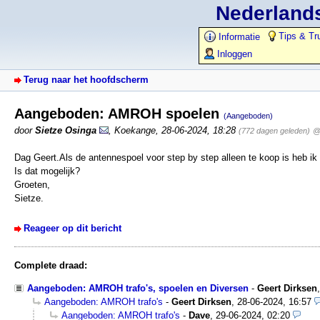
Nederlands
Tips & Tr
Informatie
Inloggen
Terug naar het hoofdscherm
Aangeboden: AMROH spoelen
(Aangeboden)
door
Sietze Osinga
,
Koekange
,
28-06-2024, 18:28
(772 dagen geleden)
@
Dag Geert.Als de antennespoel voor step by step alleen te koop is heb ik 
Is dat mogelijk?
Groeten,
Sietze.
Reageer op dit bericht
Complete draad:
Aangeboden: AMROH trafo's, spoelen en Diversen
-
Geert Dirksen
Aangeboden: AMROH trafo's
-
Geert Dirksen
,
28-06-2024, 16:57
Aangeboden: AMROH trafo's
-
Dave
,
29-06-2024, 02:20