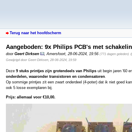
Terug naar het hoofdscherm
Aangeboden: 9x Philips PCB's met schakeli
door
Geert Dirksen
,
Amersfoort
,
28-06-2024, 19:56
(771 dagen geleden)
@
Gewijzigd door Geert Dirksen, 28-06-2024, 19:59
Deze
9 stuks printjes zijn grotendeels van Philips
uit begin jaren '60 e
onderdelen, waaronder transistoren en condensatoren
.
Op sommige printjes zit een zwart onderdeel (4-poter) dat ik niet goed kan d
ook 5 losse exemplaren bij.
Prijs: allemaal voor €10,00.