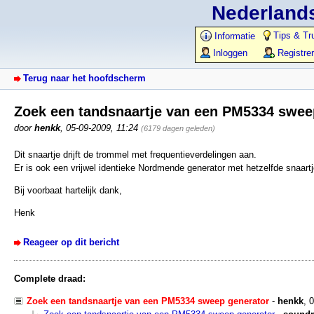
Nederlands
Tips & Tr
Informatie
Inloggen
Registre
Terug naar het hoofdscherm
Zoek een tandsnaartje van een PM5334 swee
door
henkk
,
05-09-2009, 11:24
(6179 dagen geleden)
Dit snaartje drijft de trommel met frequentieverdelingen aan.
Er is ook een vrijwel identieke Nordmende generator met hetzelfde snaartj
Bij voorbaat hartelijk dank,
Henk
Reageer op dit bericht
Complete draad:
Zoek een tandsnaartje van een PM5334 sweep generator
-
henkk
,
0