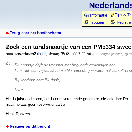
Nederlands
Tips & Tr
Informatie
Inloggen
Registre
Terug naar het hoofdscherm
Zoek een tandsnaartje van een PM5334 swee
door
soundman2
,
Wouw
,
05-09-2009, 11:56
(6179 dagen geleden)
@ h
Dit snaartje drijft de trommel met frequentieverdelingen aan.
Er is ook een vrijwel identieke Nordmende generator met hetzelfde sn
Bij voorbaat hartelijk dank,
Henk
Het is juist andersom, het is een Nordmende generator, die ook door Philips
maar helaas geen reserve snaartje
Henk Roovers
Reageer op dit bericht