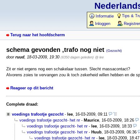
Nederlands
Tips & Tr
Informatie
Inloggen
Registre
Terug naar het hoofdscherm
schema gevonden ,trafo nog niet
(Gezocht)
door
ruud
,
18-03-2009, 19:30
(6350 dagen geleden)
@ lee
Zit er niet ergens nog een schakelaar tussen. Slecht massacontact?
Alvorens zoies te vervangen zou ik toch zekerheid willen hebben en de sp
Reageer op dit bericht
Complete draad:
voedings trafootje gezocht
-
lee
,
16-03-2009, 09:11
voedings trafootje gezocht- het nr
-
Maurice
,
16-03-2009, 18:26
voedings trafootje gezocht- het nr
-
lee
,
16-03-2009, 18:33
voedings trafootje gezocht- het nr
-
Huub
,
18-03-2009, 06:36
voedings trafootje gezocht- het nr
-
lee
,
18-03-2009, 18:47