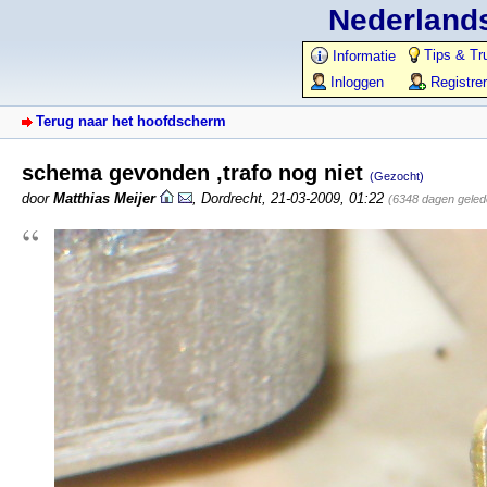
Nederlands
Tips & Tr
Informatie
Inloggen
Registre
Terug naar het hoofdscherm
schema gevonden ,trafo nog niet
(Gezocht)
door
Matthias Meijer
,
Dordrecht
,
21-03-2009, 01:22
(6348 dagen geled