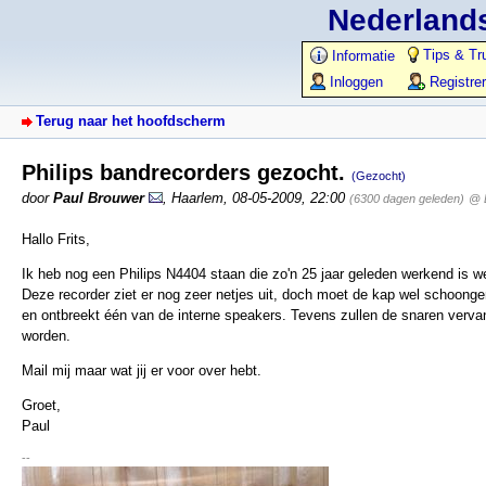
Nederlands
Tips & Tr
Informatie
Inloggen
Registre
Terug naar het hoofdscherm
Philips bandrecorders gezocht.
(Gezocht)
door
Paul Brouwer
,
Haarlem
,
08-05-2009, 22:00
(6300 dagen geleden)
@ 
Hallo Frits,
Ik heb nog een Philips N4404 staan die zo'n 25 jaar geleden werkend is w
Deze recorder ziet er nog zeer netjes uit, doch moet de kap wel schoon
en ontbreekt één van de interne speakers. Tevens zullen de snaren verv
worden.
Mail mij maar wat jij er voor over hebt.
Groet,
Paul
--