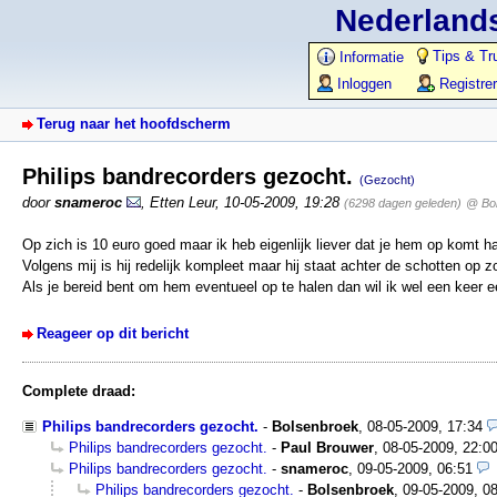
Nederlands
Tips & Tr
Informatie
Inloggen
Registre
Terug naar het hoofdscherm
Philips bandrecorders gezocht.
(Gezocht)
door
snameroc
,
Etten Leur
,
10-05-2009, 19:28
(6298 dagen geleden)
@ Bo
Op zich is 10 euro goed maar ik heb eigenlijk liever dat je hem op komt h
Volgens mij is hij redelijk kompleet maar hij staat achter de schotten op zo
Als je bereid bent om hem eventueel op te halen dan wil ik wel een keer 
Reageer op dit bericht
Complete draad:
Philips bandrecorders gezocht.
-
Bolsenbroek
,
08-05-2009, 17:34
Philips bandrecorders gezocht.
-
Paul Brouwer
,
08-05-2009, 22:0
Philips bandrecorders gezocht.
-
snameroc
,
09-05-2009, 06:51
Philips bandrecorders gezocht.
-
Bolsenbroek
,
09-05-2009, 0