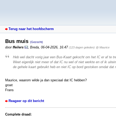
Terug naar het hoofdscherm
Bus muis
(Gezocht)
door
ffeilers
,
Breda
,
06-04-2026, 16:47
(123 dagen geleden)
@ Maurice
Heb wel dacht vorig jaar een Bus-Kaart gekocht om het IC er af te tr
Weet eigenlijk niet meer of dat IC nu wel of niet werkte en of ik uitein
de gehele kaart gebruikt heb en niet IC op bord gestoken omdat dat n
Maurice, waarom wilde ja dan speciaal dat IC hebben?
groet
Frans
Reageer op dit bericht
Complete draad: