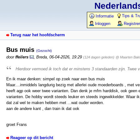
Nederlands
Tips & Tr
Informatie
Inloggen
Registre
Terug naar het hoofdscherm
Bus muis
(Gezocht)
door
ffeilers
,
Breda
,
06-04-2026, 19:29
(124 dagen geleden)
@ Maarten Bak
Hierdoor vermoed ik toch dat er minstens 3 standaarden zijn. Twee 
En ik maar denken: simpel op zoek naar een bus muis
Maar....inmiddels langdurig bezig met allerlei oude moederboards , met ve
heeft agp ook weer twee varianten. Dan denk je mfm harddisk, ook geen e
varianten. De hobby wordt steeds leuker en steeds ingewikkelder. Waar i
dat zal wel te maken hebben met ...wat ouder worden.
aan de andere kant , dan train ik dat ook
groet Frans
Reageer op dit bericht