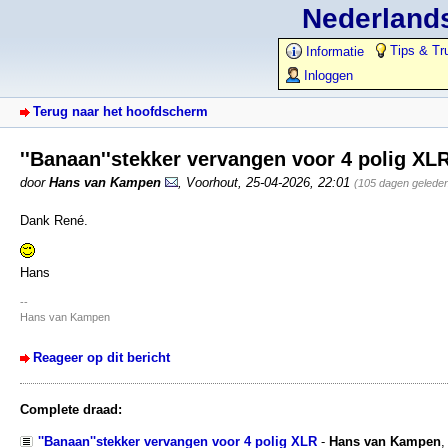
Nederlands
Tips & Tr
Informatie
Inloggen
Terug naar het hoofdscherm
''Banaan''stekker vervangen voor 4 polig XL
door
Hans van Kampen
,
Voorhout
,
25-04-2026, 22:01
(105 dagen gelede
Dank René.
Hans
--
Hans van Kampen
Reageer op dit bericht
Complete draad:
''Banaan''stekker vervangen voor 4 polig XLR
-
Hans van Kampen