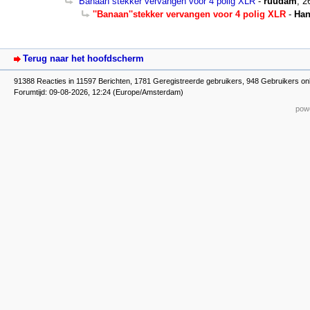
''Banaan''stekker vervangen voor 4 polig XLR
-
ruudam
,
2
''Banaan''stekker vervangen voor 4 polig XLR
-
Han
Terug naar het hoofdscherm
91388 Reacties in 11597 Berichten, 1781 Geregistreerde gebruikers, 948 Gebruikers on
Forumtijd: 09-08-2026, 12:24 (Europe/Amsterdam)
powe