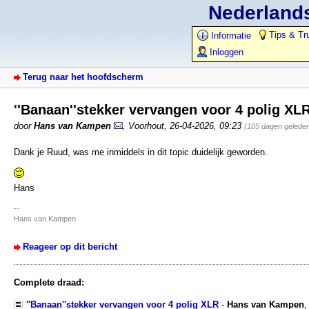
Nederlands
Tips & Tr
Informatie
Inloggen
Terug naar het hoofdscherm
''Banaan''stekker vervangen voor 4 polig XL
door
Hans van Kampen
,
Voorhout
,
26-04-2026, 09:23
(105 dagen gelede
Dank je Ruud, was me inmiddels in dit topic duidelijk geworden.
Hans
--
Hans van Kampen
Reageer op dit bericht
Complete draad:
''Banaan''stekker vervangen voor 4 polig XLR
-
Hans van Kampen