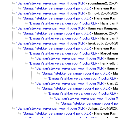
''Banaan''stekker vervangen voor 4 polig XLR
-
soundman2
,
25-04
''Banaan''stekker vervangen voor 4 polig XLR
-
Hans van Kam
''Banaan''stekker vervangen voor 4 polig XLR
-
Onno-I
,
25-04-2026
''Banaan''stekker vervangen voor 4 polig XLR
-
Hans van Kam
''Banaan''stekker vervangen voor 4 polig XLR
-
Hans van
''Banaan''stekker vervangen voor 4 polig XLR
-
Hans van Kampen
''Banaan''stekker vervangen voor 4 polig XLR
-
Maurice
,
26-04
''Banaan''stekker vervangen voor 4 polig XLR
-
Hans van
''Banaan''stekker vervangen voor 4 polig XLR
-
henk vdb
,
25-04-20
''Banaan''stekker vervangen voor 4 polig XLR
-
Hans van Kam
''Banaan''stekker vervangen voor 4 polig XLR
-
Marcel van
''Banaan''stekker vervangen voor 4 polig XLR
-
Hans 
''Banaan''stekker vervangen voor 4 polig XLR
-
henk vdb
,
''Banaan''stekker vervangen voor 4 polig XLR
-
Hans 
''Banaan''stekker vervangen voor 4 polig XLR
-
Ma
''Banaan''stekker vervangen voor 4 polig XLR
''Banaan''stekker vervangen voor 4 polig XLR
-
kris
,
2
''Banaan''stekker vervangen voor 4 polig XLR
-
Ma
''Banaan''stekker vervangen voor 4 polig XLR
''Banaan''stekker vervangen voor 4 polig 
''Banaan''stekker vervangen voor 4 po
''Banaan''stekker vervangen voor 4 polig XLR
-
Julius
,
25-04-2026,
''Banaan''stekker vervangen voor 4 polig XLR
-
Hans van Kam