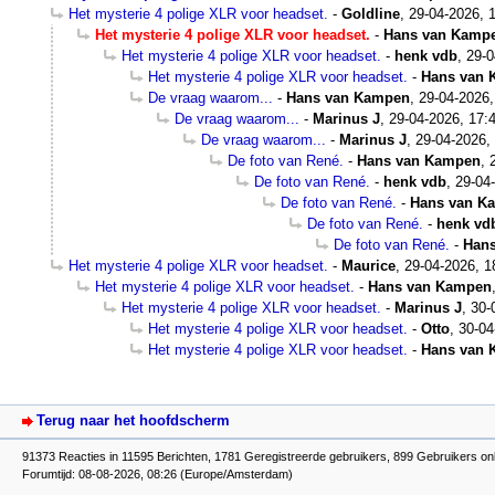
Het mysterie 4 polige XLR voor headset.
-
Goldline
,
29-04-2026, 
Het mysterie 4 polige XLR voor headset.
-
Hans van Kamp
Het mysterie 4 polige XLR voor headset.
-
henk vdb
,
29-0
Het mysterie 4 polige XLR voor headset.
-
Hans van
De vraag waarom...
-
Hans van Kampen
,
29-04-2026,
De vraag waarom...
-
Marinus J
,
29-04-2026, 17:
De vraag waarom...
-
Marinus J
,
29-04-2026,
De foto van René.
-
Hans van Kampen
,
De foto van René.
-
henk vdb
,
29-04
De foto van René.
-
Hans van K
De foto van René.
-
henk vd
De foto van René.
-
Han
Het mysterie 4 polige XLR voor headset.
-
Maurice
,
29-04-2026, 1
Het mysterie 4 polige XLR voor headset.
-
Hans van Kampen
Het mysterie 4 polige XLR voor headset.
-
Marinus J
,
30-
Het mysterie 4 polige XLR voor headset.
-
Otto
,
30-04
Het mysterie 4 polige XLR voor headset.
-
Hans van
Terug naar het hoofdscherm
91373 Reacties in 11595 Berichten, 1781 Geregistreerde gebruikers, 899 Gebruikers onl
Forumtijd: 08-08-2026, 08:26 (Europe/Amsterdam)