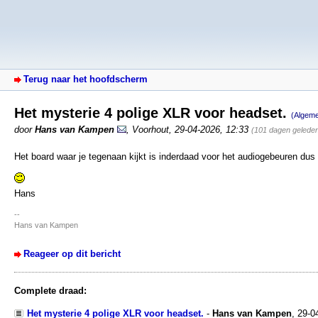
Terug naar het hoofdscherm
Het mysterie 4 polige XLR voor headset.
(Algem
door
Hans van Kampen
,
Voorhout
,
29-04-2026, 12:33
(101 dagen gelede
Het board waar je tegenaan kijkt is inderdaad voor het audiogebeuren du
Hans
--
Hans van Kampen
Reageer op dit bericht
Complete draad:
Het mysterie 4 polige XLR voor headset.
-
Hans van Kampen
,
29-0