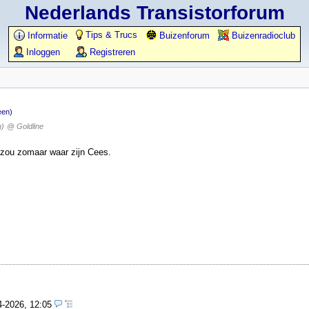
Nederlands Transistorforum
Tips & Trucs
Informatie
Buizenforum
Buizenradioclub
Inloggen
Registreren
een)
n)
@ Goldline
s zou zomaar waar zijn Cees.
4-2026, 12:05