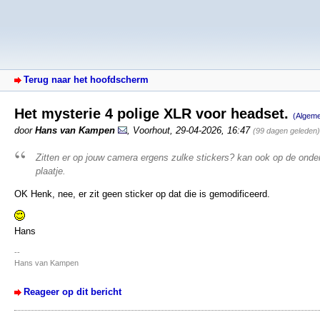
Terug naar het hoofdscherm
Het mysterie 4 polige XLR voor headset.
(Algem
door
Hans van Kampen
,
Voorhout
,
29-04-2026, 16:47
(99 dagen geleden)
Zitten er op jouw camera ergens zulke stickers? kan ook op de onde
plaatje.
OK Henk, nee, er zit geen sticker op dat die is gemodificeerd.
Hans
--
Hans van Kampen
Reageer op dit bericht