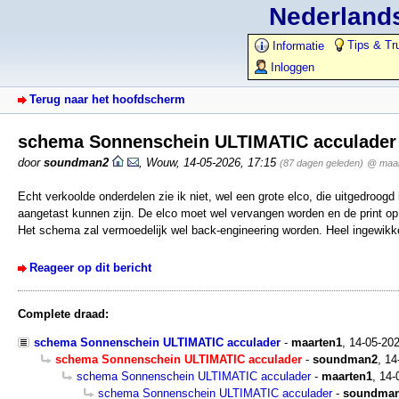
Nederlands
Tips & Tr
Informatie
Inloggen
Terug naar het hoofdscherm
schema Sonnenschein ULTIMATIC acculade
door
soundman2
,
Wouw
,
14-05-2026, 17:15
(87 dagen geleden)
@ maar
Echt verkoolde onderdelen zie ik niet, wel een grote elco, die uitgedroogd 
aangetast kunnen zijn. De elco moet wel vervangen worden en de print op
Het schema zal vermoedelijk wel back-engineering worden. Heel ingewikkel
Reageer op dit bericht
Complete draad:
schema Sonnenschein ULTIMATIC acculader
-
maarten1
,
14-05-20
schema Sonnenschein ULTIMATIC acculader
-
soundman2
,
14
schema Sonnenschein ULTIMATIC acculader
-
maarten1
,
14-
schema Sonnenschein ULTIMATIC acculader
-
soundma