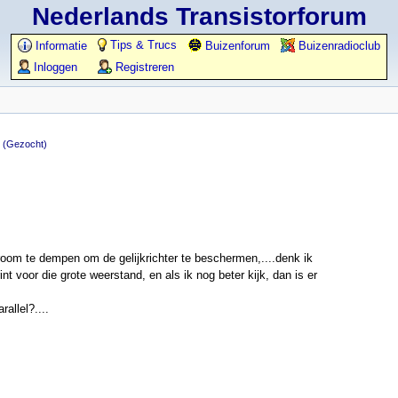
Nederlands Transistorforum
Tips & Trucs
Informatie
Buizenforum
Buizenradioclub
Inloggen
Registreren
r
(Gezocht)
troom te dempen om de gelijkrichter te beschermen,....denk ik
nt voor die grote weerstand, en als ik nog beter kijk, dan is er
allel?....