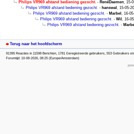
Philips VR969 afstand bediening gezocht.
-
RenéDaemen
,
15-0
Philips VR969 afstand bediening gezocht.
-
hanswal
,
15-05-20
Philips VR969 afstand bediening gezocht.
-
Marbel
,
16-05
Philips VR969 afstand bediening gezocht.
-
Wil
,
16-05
Philips VR969 afstand bediening gezocht.
-
Marbe
Terug naar het hoofdscherm
91395 Reacties in 11598 Berichten, 1781 Geregistreerde gebruikers, 553 Gebruikers onl
Forumtijd: 10-08-2026, 08:25 (Europe/Amsterdam)
powe