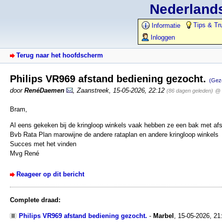
Nederlands
Tips & Tr
Informatie
Inloggen
Terug naar het hoofdscherm
Philips VR969 afstand bediening gezocht.
(Gez
door
RenéDaemen
,
Zaanstreek
,
15-05-2026, 22:12
(86 dagen geleden)
@ 
Bram,
Al eens gekeken bij de kringloop winkels vaak hebben ze een bak met afs
Bvb Rata Plan marowijne de andere rataplan en andere kringloop winkels
Succes met het vinden
Mvg René
Reageer op dit bericht
Complete draad:
Philips VR969 afstand bediening gezocht.
-
Marbel
,
15-05-2026, 21