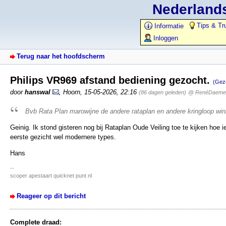
Nederlands
Tips & Tr
Informatie
Inloggen
Terug naar het hoofdscherm
Philips VR969 afstand bediening gezocht.
(Gez
door
hanswal
,
Hoorn
,
15-05-2026, 22:16
(86 dagen geleden)
@ RenéDaeme
Bvb Rata Plan marowijne de andere rataplan en andere kringloop win
Geinig. Ik stond gisteren nog bij Rataplan Oude Veiling toe te kijken ho
eerste gezicht wel modernere types.
Hans
--
scoper apestaart quicknet punt nl
Reageer op dit bericht
Complete draad: