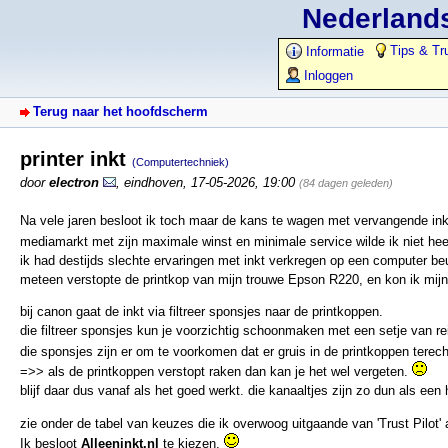
Nederlands
Tips & Tr
Informatie
Inloggen
Terug naar het hoofdscherm
printer inkt
(Computertechniek)
door
electron
,
eindhoven
,
17-05-2026, 19:00
(84 dagen geleden)
Na vele jaren besloot ik toch maar de kans te wagen met vervangende ink
mediamarkt met zijn maximale winst en minimale service wilde ik niet he
ik had destijds slechte ervaringen met inkt verkregen op een computer be
meteen verstopte de printkop van mijn trouwe Epson R220, en kon ik mijn
bij canon gaat de inkt via filtreer sponsjes naar de printkoppen.
die filtreer sponsjes kun je voorzichtig schoonmaken met een setje van rein
die sponsjes zijn er om te voorkomen dat er gruis in de printkoppen terec
=>> als de printkoppen verstopt raken dan kan je het wel vergeten.
blijf daar dus vanaf als het goed werkt. die kanaaltjes zijn zo dun als een
zie onder de tabel van keuzes die ik overwoog uitgaande van 'Trust Pilot
Ik besloot
Alleeninkt.nl
te kiezen.